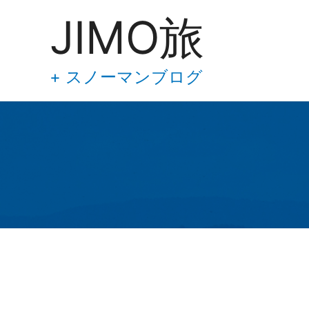
あ
内
JIMO旅
な
容
た
の
を
メ
ス
+ スノーマンブログ
ー
キ
ル
ア
ッ
ド
プ
レ
ス
を
入
力
し
て
下
さ
い