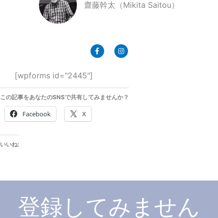
齋藤幹太（Mikita Saitou）
F
I
a
n
c
s
e
t
b
a
[wpforms id="2445"]
o
g
o
r
k
a
この記事をあなたのSNSで共有してみませんか？
-
m
f
Facebook
X
いいね:
登録してみません