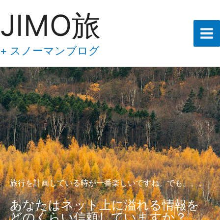
あ
内
JIMO旅
な
容
た
の
を
メ
ス
+ スノーマンブログ
ー
キ
ル
ア
ッ
ド
プ
レ
ス
を
入
力
し
て
下
さ
い
旅行を計画している時が一番楽しいですね。でも。。。
あなたはネット上に溢れる情報を
どのくらい信頼していますか？