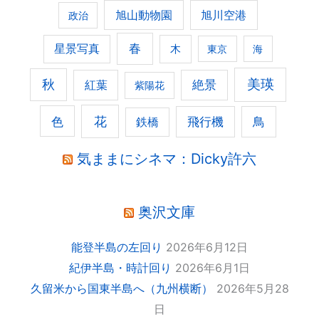
旭山動物園
旭川空港
政治
春
星景写真
木
東京
海
美瑛
秋
紅葉
絶景
紫陽花
花
色
飛行機
鳥
鉄橋
気ままにシネマ：Dicky許六
奥沢文庫
能登半島の左回り
2026年6月12日
紀伊半島・時計回り
2026年6月1日
久留米から国東半島へ（九州横断）
2026年5月28
日