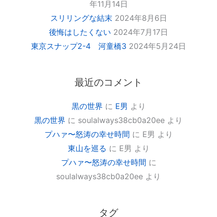
年11月14日
スリリングな結末
2024年8月6日
後悔はしたくない
2024年7月17日
東京スナップ2-4 河童橋3
2024年5月24日
最近のコメント
黒の世界
に
E男
より
黒の世界
に
soulalways38cb0a20ee
より
プハァ〜怒涛の幸せ時間
に
E男
より
東山を巡る
に
E男
より
プハァ〜怒涛の幸せ時間
に
soulalways38cb0a20ee
より
タグ