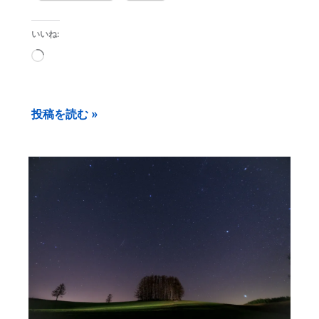
いいね:
読
み
込
投稿を読む »
み
中…