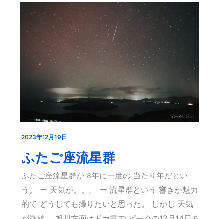
2023年12月19日
ふ
た
ふたご座流星群
ご
ふたご座流星群が 8年に一度の 当たり年だとい
座
う。 ー 天気が。。。 ー 流星群という 響きが魅力
流
的で どうしても撮りたいと思った。 しかし 天気
星
が微妙。 旭川方面はドカ雪で ピークの12月14日を