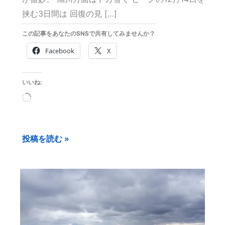
群
挟む3日間は 回復の見 […]
この記事をあなたのSNSで共有してみませんか？
Facebook
X
いいね:
読
み
込
投稿を読む »
み
中…