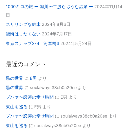
1000キロの旅 ー 旭川〜二股らぢうむ温泉 ー
2024年11月14
日
スリリングな結末
2024年8月6日
後悔はしたくない
2024年7月17日
東京スナップ2-4 河童橋3
2024年5月24日
最近のコメント
黒の世界
に
E男
より
黒の世界
に
soulalways38cb0a20ee
より
プハァ〜怒涛の幸せ時間
に
E男
より
東山を巡る
に
E男
より
プハァ〜怒涛の幸せ時間
に
soulalways38cb0a20ee
より
東山を巡る
に
soulalways38cb0a20ee
より