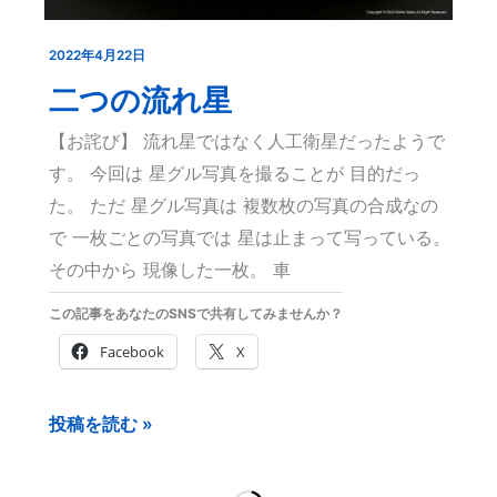
2022年4月22日
二
つ
二つの流れ星
の
【お詫び】 流れ星ではなく人工衛星だったようで
流
す。 今回は 星グル写真を撮ることが 目的だっ
れ
た。 ただ 星グル写真は 複数枚の写真の合成なの
星
で 一枚ごとの写真では 星は止まって写っている。
その中から 現像した一枚。 車
この記事をあなたのSNSで共有してみませんか？
Facebook
X
投稿を読む »