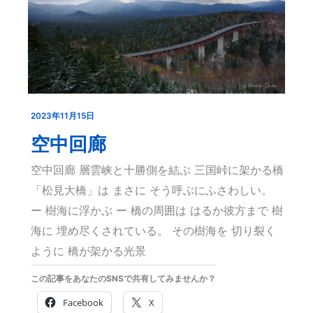
2023年11月15日
空
中
空中回廊
回
空中回廊 層雲峡と十勝側を結ぶ 三国峠に架かる橋
廊
「松見大橋」は まさに そう呼ぶにふさわしい。
ー 樹海に浮かぶ ー 橋の周囲は はるか彼方まで 樹
海に 埋め尽くされている。 その樹海を 切り裂く
ように 橋が架かる光景
この記事をあなたのSNSで共有してみませんか？
Facebook
X