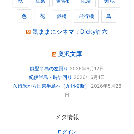
美瑛
秋
紅葉
絶景
紫陽花
花
色
飛行機
鳥
鉄橋
気ままにシネマ：Dicky許六
奥沢文庫
能登半島の左回り
2026年6月12日
紀伊半島・時計回り
2026年6月1日
久留米から国東半島へ（九州横断）
2026年5月28
日
メタ情報
ログイン