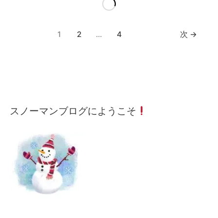
1
2
…
4
次
→
メ
月
カ
スノーマンブログにようこそ
ー
間
テ
ル
記
ゴ
ア
事
リ
ド
ー
レ
検
ス
索
を
入
力
し
て