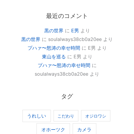
最近のコメント
黒の世界
に
E男
より
黒の世界
に
soulalways38cb0a20ee
より
プハァ〜怒涛の幸せ時間
に
E男
より
東山を巡る
に
E男
より
プハァ〜怒涛の幸せ時間
に
soulalways38cb0a20ee
より
タグ
うれしい
こだわり
オジロワシ
オホーツク
カメラ