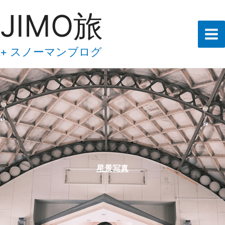
あ
内
JIMO旅
な
容
た
の
を
メ
ス
+ スノーマンブログ
ー
キ
ル
ア
ッ
ド
プ
レ
ス
を
入
力
し
て
下
星景写真
さ
い