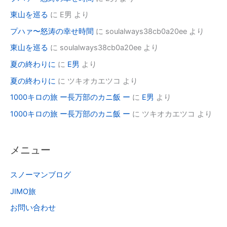
東山を巡る
に
E男
より
プハァ〜怒涛の幸せ時間
に
soulalways38cb0a20ee
より
東山を巡る
に
soulalways38cb0a20ee
より
夏の終わりに
に
E男
より
夏の終わりに
に
ツキオカエツコ
より
1000キロの旅 ー長万部のカニ飯 ー
に
E男
より
1000キロの旅 ー長万部のカニ飯 ー
に
ツキオカエツコ
より
メニュー
スノーマンブログ
JIMO旅
お問い合わせ