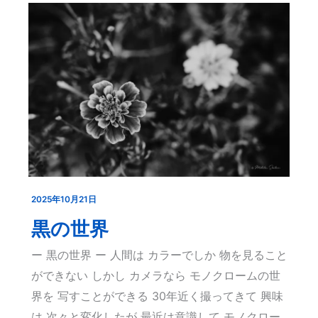
2025年10月21日
黒
の
黒の世界
世
ー 黒の世界 ー 人間は カラーでしか 物を見ること
界
ができない しかし カメラなら モノクロームの世
界を 写すことができる 30年近く撮ってきて 興味
は 次々と変化したが 最近は意識して モノクロー