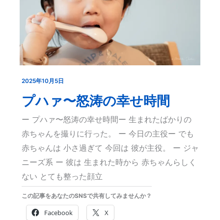
2025年10月5日
プ
ハ
プハァ〜怒涛の幸せ時間
ァ〜
ー プハァ〜怒涛の幸せ時間ー 生まれたばかりの
怒
赤ちゃんを撮りに行った。 ー 今日の主役ー でも
涛
赤ちゃんは 小さ過ぎて 今回は 彼が主役。 ー ジャ
の
ニーズ系 ー 彼は 生まれた時から 赤ちゃんらしく
幸
ない とても整った顔立
せ
この記事をあなたのSNSで共有してみませんか？
時
間
Facebook
X