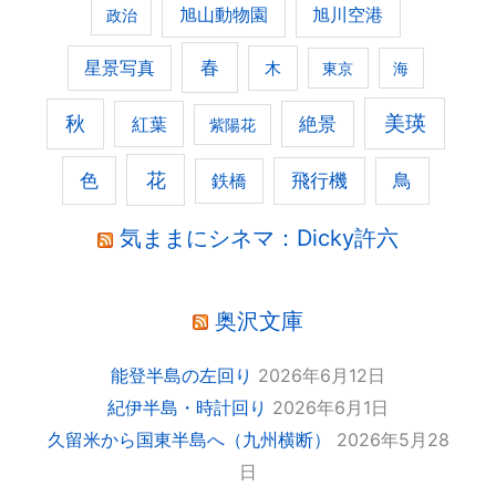
旭山動物園
旭川空港
政治
春
星景写真
木
東京
海
美瑛
秋
紅葉
絶景
紫陽花
花
色
飛行機
鳥
鉄橋
気ままにシネマ：Dicky許六
奥沢文庫
能登半島の左回り
2026年6月12日
紀伊半島・時計回り
2026年6月1日
久留米から国東半島へ（九州横断）
2026年5月28
日