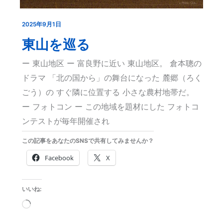
2025年9月1日
東
山
東山を巡る
を
ー 東山地区 ー 富良野に近い 東山地区。 倉本聰の
巡
ドラマ 「北の国から」の舞台になった 麓郷（ろく
る
ごう）の すぐ隣に位置する 小さな農村地帯だ。
ー フォトコン ー この地域を題材にした フォトコ
ンテストが毎年開催され
この記事をあなたのSNSで共有してみませんか？
Facebook
X
いいね:
読
み