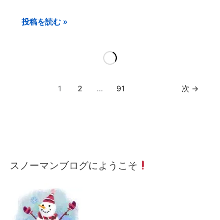
込
投稿を読む »
み
中…
1
2
…
91
次
→
メ
月
カ
スノーマンブログにようこそ
ー
間
テ
ル
記
ゴ
ア
事
リ
ド
ー
レ
検