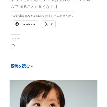
ムで 撮ることが多くな […]
この記事をあなたのSNSで共有してみませんか？
Facebook
X
いいね:
読
み
込
投稿を読む »
み
中…