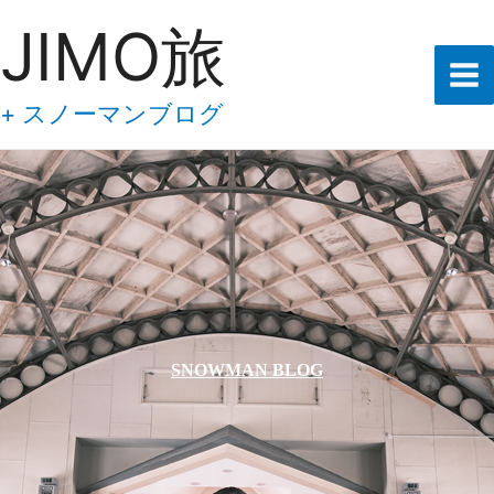
あ
内
JIMO旅
な
容
た
の
を
メ
ス
+ スノーマンブログ
ー
キ
ル
ア
ッ
ド
プ
レ
ス
を
入
力
し
て
下
SNOWMAN BLOG
さ
い