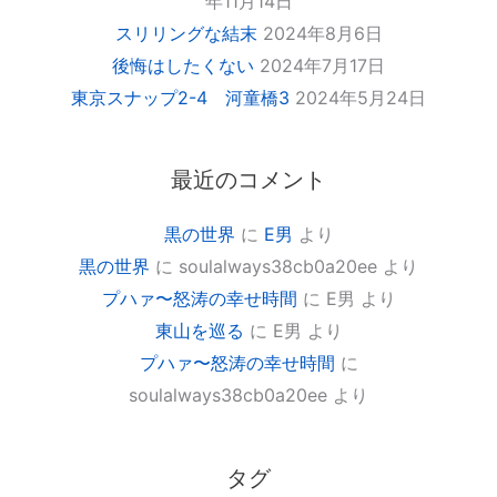
年11月14日
スリリングな結末
2024年8月6日
後悔はしたくない
2024年7月17日
東京スナップ2-4 河童橋3
2024年5月24日
最近のコメント
黒の世界
に
E男
より
黒の世界
に
soulalways38cb0a20ee
より
プハァ〜怒涛の幸せ時間
に
E男
より
東山を巡る
に
E男
より
プハァ〜怒涛の幸せ時間
に
soulalways38cb0a20ee
より
タグ