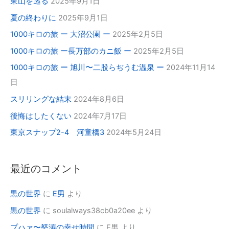
東山を巡る
2025年9月1日
夏の終わりに
2025年9月1日
1000キロの旅 ー 大沼公園 ー
2025年2月5日
1000キロの旅 ー長万部のカニ飯 ー
2025年2月5日
1000キロの旅 ー 旭川〜二股らぢうむ温泉 ー
2024年11月14
日
スリリングな結末
2024年8月6日
後悔はしたくない
2024年7月17日
東京スナップ2-4 河童橋3
2024年5月24日
最近のコメント
黒の世界
に
E男
より
黒の世界
に
soulalways38cb0a20ee
より
プハァ〜怒涛の幸せ時間
に
E男
より