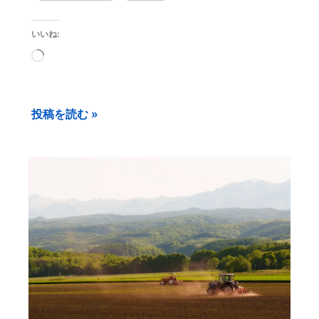
いいね:
読
み
込
投稿を読む »
み
中…