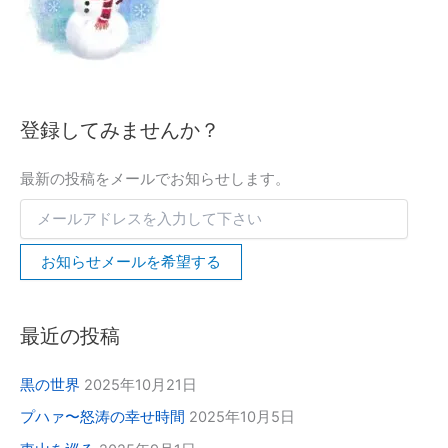
ス
索
を
入
力
し
て
下
登録してみませんか？
さ
い
最新の投稿をメールでお知らせします。
お知らせメールを希望する
最近の投稿
黒の世界
2025年10月21日
プハァ〜怒涛の幸せ時間
2025年10月5日