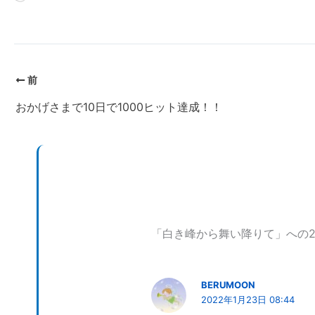
み
込
み
中…
前
おかげさまで10日で1000ヒット達成！！
「白き峰から舞い降りて」への
BERUMOON
2022年1月23日 08:44