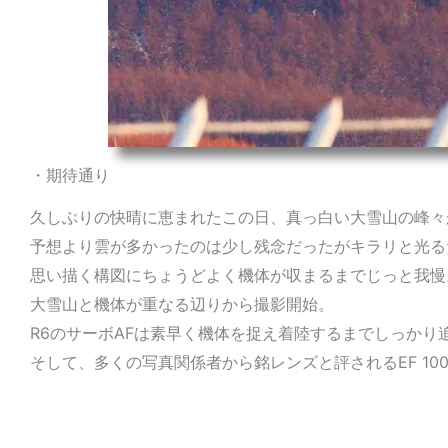
・期待通り
久しぶりの快晴に恵まれたこの日、真っ白い大雪山の峰々
予想より雲が多かったのは少し残念だったがキラリと光る
思い描く構図にちょうどよく機体が収まるまでじっと我慢
大雪山と機体が重なる辺りから撮影開始。
R6のサーボAFは素早く機体を捉え着陸するまでしっかり
そして、多くの写真関係者から銘レンズと評されるEF 10