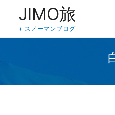
あ
内
JIMO旅
な
容
た
の
を
メ
ス
+ スノーマンブログ
ー
キ
ル
ア
ッ
ド
プ
レ
ス
を
入
力
し
て
下
さ
い