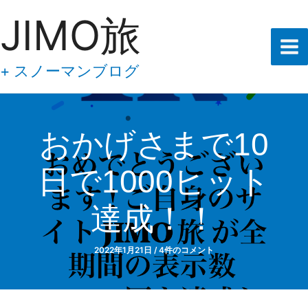
あ
内
JIMO旅
な
容
た
の
を
メ
ス
+ スノーマンブログ
ー
キ
ル
ア
ッ
ド
プ
レ
おかげさまで10
ス
を
日で1000ヒット
入
力
し
達成！！
て
下
さ
2022年1月21日
/
4件のコメント
い