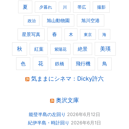
夏
夕暮れ
撮影
川
帯広
旭山動物園
旭川空港
政治
春
星景写真
木
東京
海
美瑛
秋
紅葉
絶景
紫陽花
花
色
飛行機
鳥
鉄橋
気ままにシネマ：Dicky許六
奥沢文庫
能登半島の左回り
2026年6月12日
紀伊半島・時計回り
2026年6月1日