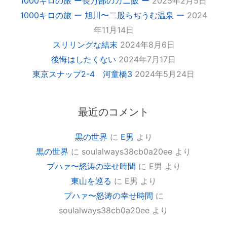
1000キロの旅 ー長万部のカニ飯 ー
2025年2月5日
1000キロの旅 ー 旭川〜二股らぢうむ温泉 ー
2024
年11月14日
スリリングな結末
2024年8月6日
後悔はしたくない
2024年7月17日
東京スナップ2-4 河童橋3
2024年5月24日
最近のコメント
黒の世界
に
E男
より
黒の世界
に
soulalways38cb0a20ee
より
プハァ〜怒涛の幸せ時間
に
E男
より
東山を巡る
に
E男
より
プハァ〜怒涛の幸せ時間
に
soulalways38cb0a20ee
より