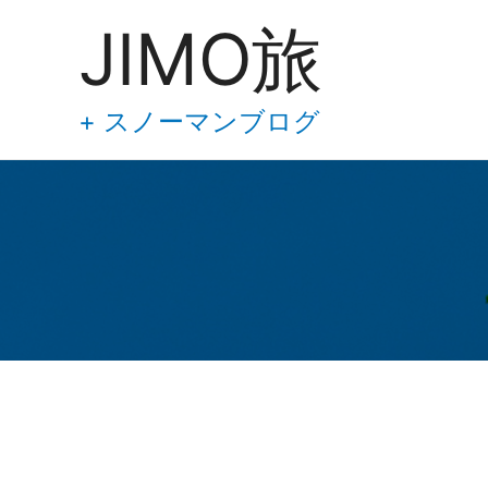
あ
内
JIMO旅
な
容
た
の
を
メ
ス
+ スノーマンブログ
ー
キ
ル
ア
ッ
ド
プ
レ
ス
を
入
力
し
て
下
さ
い