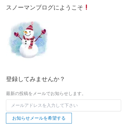
メ
月
カ
スノーマンブログにようこそ
ー
間
テ
ル
記
ゴ
ア
事
リ
ド
ー
レ
検
ス
索
を
入
力
し
て
下
登録してみませんか？
さ
い
最新の投稿をメールでお知らせします。
お知らせメールを希望する