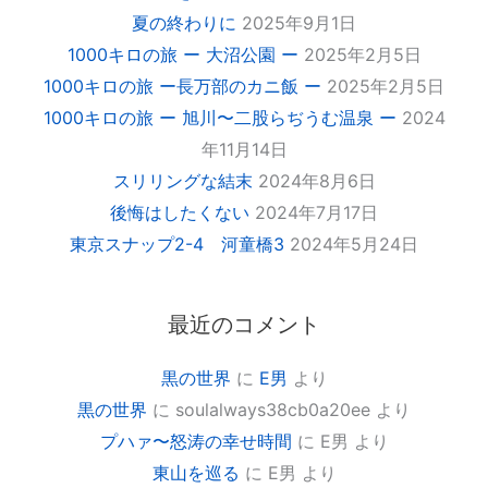
夏の終わりに
2025年9月1日
1000キロの旅 ー 大沼公園 ー
2025年2月5日
1000キロの旅 ー長万部のカニ飯 ー
2025年2月5日
1000キロの旅 ー 旭川〜二股らぢうむ温泉 ー
2024
年11月14日
スリリングな結末
2024年8月6日
後悔はしたくない
2024年7月17日
東京スナップ2-4 河童橋3
2024年5月24日
最近のコメント
黒の世界
に
E男
より
黒の世界
に
soulalways38cb0a20ee
より
プハァ〜怒涛の幸せ時間
に
E男
より
東山を巡る
に
E男
より