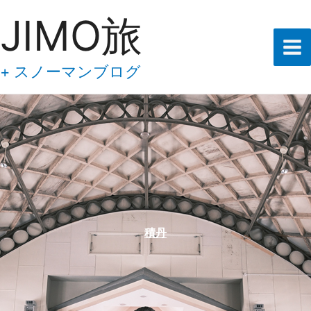
あ
内
JIMO旅
な
容
た
の
を
メ
ス
+ スノーマンブログ
ー
キ
ル
ア
ッ
ド
プ
レ
ス
を
入
力
し
て
下
積丹
さ
い