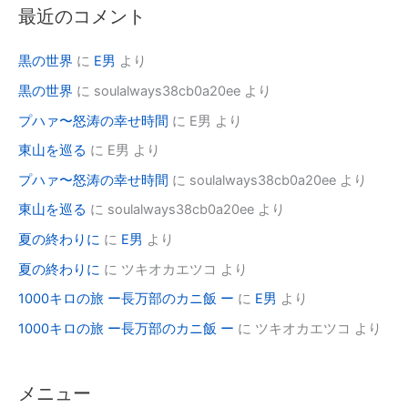
最近のコメント
黒の世界
に
E男
より
黒の世界
に
soulalways38cb0a20ee
より
プハァ〜怒涛の幸せ時間
に
E男
より
東山を巡る
に
E男
より
プハァ〜怒涛の幸せ時間
に
soulalways38cb0a20ee
より
東山を巡る
に
soulalways38cb0a20ee
より
夏の終わりに
に
E男
より
夏の終わりに
に
ツキオカエツコ
より
1000キロの旅 ー長万部のカニ飯 ー
に
E男
より
1000キロの旅 ー長万部のカニ飯 ー
に
ツキオカエツコ
より
メニュー