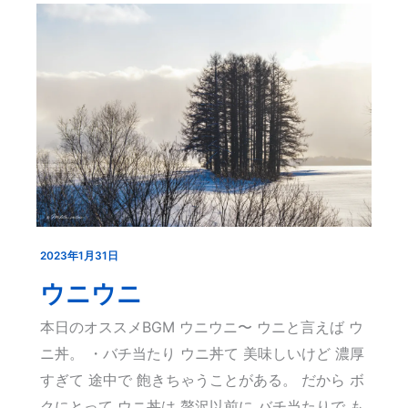
2023年1月31日
ウ
ニ
ウニウニ
ウ
本日のオススメBGM ウニウニ〜 ウニと言えば ウ
ニ
ニ丼。 ・バチ当たり ウニ丼て 美味しいけど 濃厚
すぎて 途中で 飽きちゃうことがある。 だから ボ
クにとって ウニ丼は 贅沢以前に バチ当たりで も