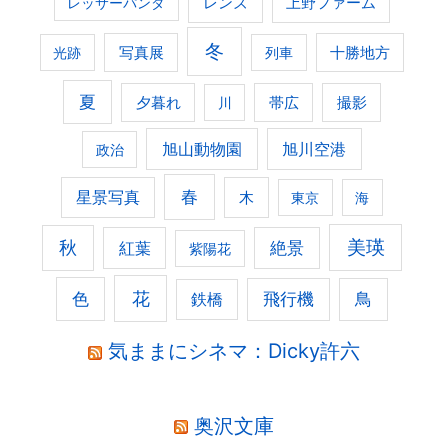
レンズ
上野ファーム
レッサーパンダ
冬
光跡
写真展
列車
十勝地方
夏
夕暮れ
撮影
川
帯広
旭山動物園
旭川空港
政治
春
星景写真
木
東京
海
美瑛
秋
紅葉
絶景
紫陽花
花
色
飛行機
鳥
鉄橋
気ままにシネマ：Dicky許六
奥沢文庫