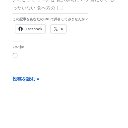
ったいない 食べ方の […]
この記事をあなたのSNSで共有してみませんか？
Facebook
X
いいね:
読
み
込
投稿を読む »
み
中…