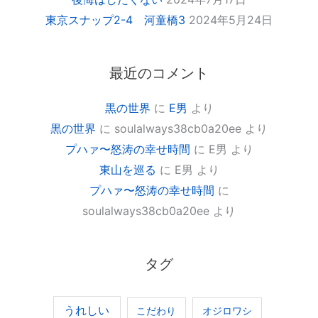
東京スナップ2-4 河童橋3
2024年5月24日
最近のコメント
黒の世界
に
E男
より
黒の世界
に
soulalways38cb0a20ee
より
プハァ〜怒涛の幸せ時間
に
E男
より
東山を巡る
に
E男
より
プハァ〜怒涛の幸せ時間
に
soulalways38cb0a20ee
より
タグ
うれしい
こだわり
オジロワシ