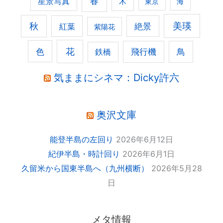
春
星景写真
木
東京
海
美瑛
秋
紅葉
絶景
紫陽花
花
色
飛行機
鳥
鉄橋
気ままにシネマ：Dicky許六
奥沢文庫
能登半島の左回り
2026年6月12日
紀伊半島・時計回り
2026年6月1日
久留米から国東半島へ（九州横断）
2026年5月28
日
メタ情報