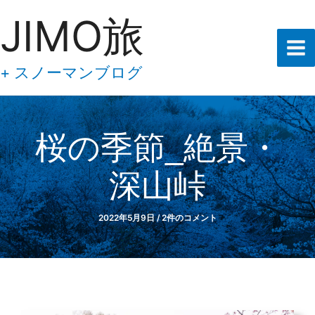
あ
内
JIMO旅
な
容
た
の
を
メ
ス
+ スノーマンブログ
ー
キ
ル
ア
ッ
ド
プ
レ
桜の季節_絶景・
ス
を
深山峠
入
力
し
て
2022年5月9日
/
2件のコメント
下
さ
い