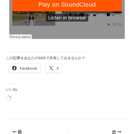
この記事をあなたのSNSで共有してみませんか？
Facebook
X
いいね:
読
み
込
み
前
次
中…