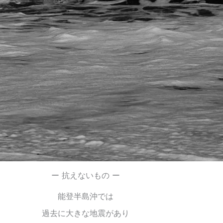
ー 抗えないもの ー
能登半島沖では
過去に大きな地震があり