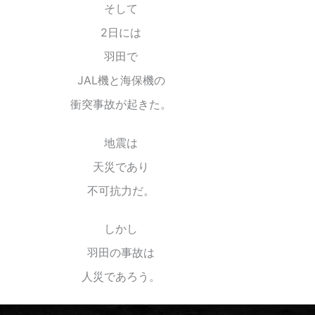
そして
2日には
羽田で
JAL機と海保機の
衝突事故が起きた。
地震は
天災であり
不可抗力だ。
しかし
羽田の事故は
人災であろう。