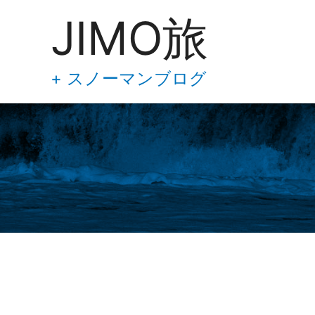
あ
内
JIMO旅
な
容
た
の
を
メ
ス
+ スノーマンブログ
ー
キ
ル
ア
ッ
ド
プ
レ
ス
を
入
力
し
て
下
さ
い