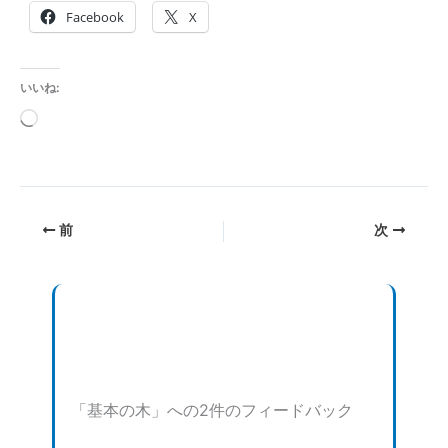
Facebook
X
いいね:
読
み
込
み
前
次
中…
「基本の木」への2件のフィードバック