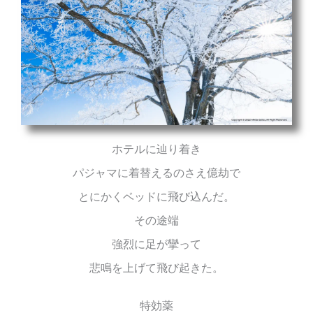
ホテルに辿り着き
パジャマに着替えるのさえ億劫で
とにかくベッドに飛び込んだ。
その途端
強烈に足が攣って
悲鳴を上げて飛び起きた。
特効薬