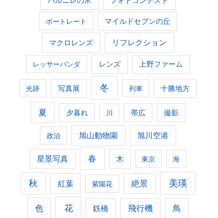
ハルニレの木
フォトコンテスト
ポートレート
マイルドセブンの丘
マクロレンズ
リフレクション
レンズ
上野ファーム
レッサーパンダ
冬
光跡
写真展
列車
十勝地方
夏
夕暮れ
撮影
川
帯広
旭山動物園
旭川空港
政治
春
星景写真
木
東京
海
美瑛
秋
紅葉
絶景
紫陽花
花
色
飛行機
鳥
鉄橋