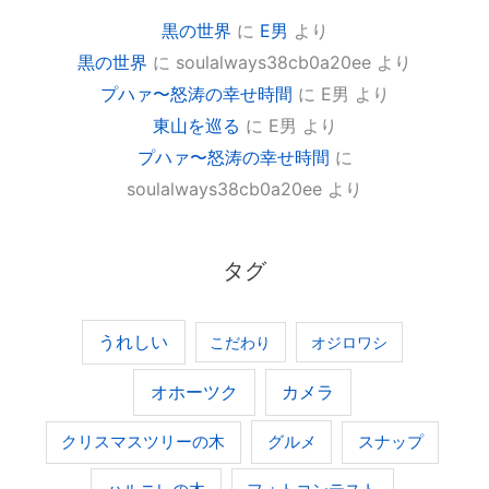
黒の世界
に
E男
より
黒の世界
に
soulalways38cb0a20ee
より
プハァ〜怒涛の幸せ時間
に
E男
より
東山を巡る
に
E男
より
プハァ〜怒涛の幸せ時間
に
soulalways38cb0a20ee
より
タグ
うれしい
こだわり
オジロワシ
オホーツク
カメラ
グルメ
クリスマスツリーの木
スナップ