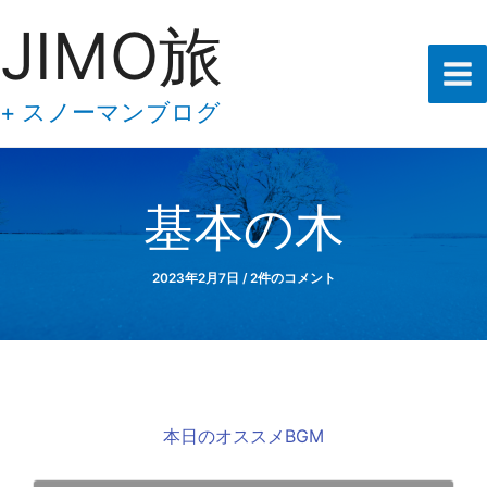
あ
内
JIMO旅
な
容
た
の
を
メ
ス
+ スノーマンブログ
ー
キ
ル
ア
ッ
ド
プ
レ
基本の木
ス
を
入
2023年2月7日
/
2件のコメント
力
し
て
下
さ
い
本日のオススメBGM