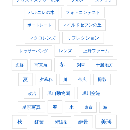
ハルニレの木
フォトコンテスト
ポートレート
マイルドセブンの丘
マクロレンズ
リフレクション
レンズ
上野ファーム
レッサーパンダ
冬
光跡
写真展
列車
十勝地方
夏
夕暮れ
撮影
川
帯広
旭山動物園
旭川空港
政治
春
星景写真
木
東京
海
美瑛
秋
紅葉
絶景
紫陽花