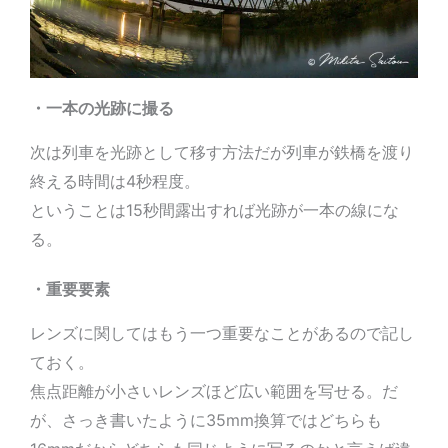
・一本の光跡に撮る
次は列車を光跡として移す方法だが列車が鉄橋を渡り
終える時間は4秒程度。
ということは15秒間露出すれば光跡が一本の線にな
る。
・重要要素
レンズに関してはもう一つ重要なことがあるので記し
ておく。
焦点距離が小さいレンズほど広い範囲を写せる。だ
が、さっき書いたように35mm換算ではどちらも