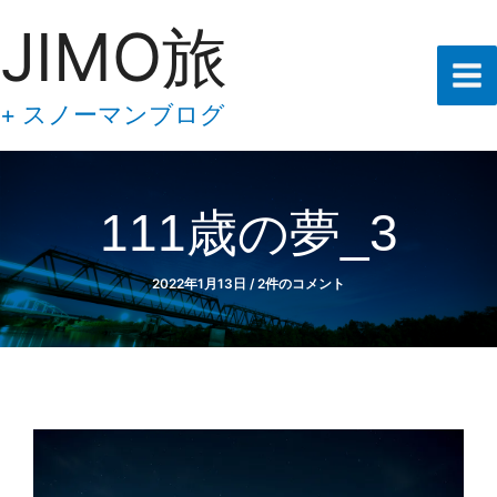
あ
内
JIMO旅
な
容
た
の
を
メ
ス
+ スノーマンブログ
ー
キ
ル
ア
ッ
ド
プ
レ
111歳の夢_3
ス
を
入
2022年1月13日
/
2件のコメント
力
し
て
下
さ
い