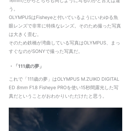
16mmだからどちらも同じように写るのかと言えば違
う。
OLYMPUSはFisheyeと付いているようにいわゆる魚
眼レンズで非常に特殊なレンズ。そのため撮った写真
は大きく歪む。
そのため鉄橋が湾曲している写真はOLYMPUS、まっ
すぐなのがSONYで撮った写真だ。
・「111歳の夢」
これで「111歳の夢」はOLYMPUS M.ZUIKO DIGITAL
ED
8mm
F1.8 Fisheye PROを使い15秒間露光した写
真だということがおわかりいただけたと思う。