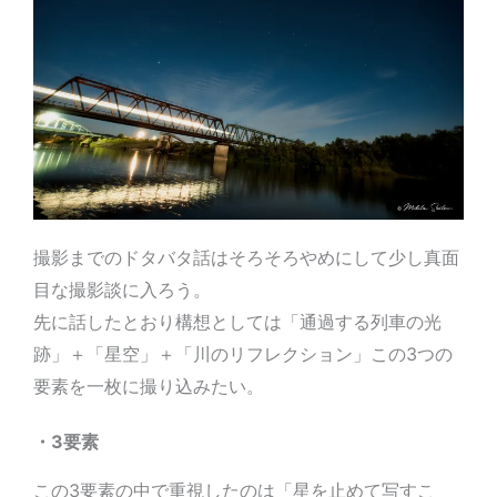
撮影までのドタバタ話はそろそろやめにして少し真面
目な撮影談に入ろう。
先に話したとおり構想としては「通過する列車の光
跡」＋「星空」＋「川のリフレクション」この3つの
要素を一枚に撮り込みたい。
・3要素
この3要素の中で重視したのは「星を止めて写すこ