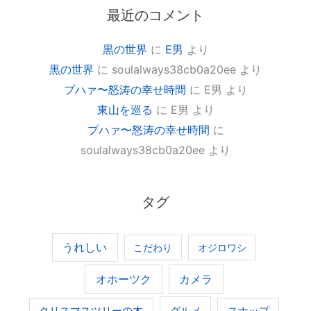
最近のコメント
黒の世界
に
E男
より
黒の世界
に
soulalways38cb0a20ee
より
プハァ〜怒涛の幸せ時間
に
E男
より
東山を巡る
に
E男
より
プハァ〜怒涛の幸せ時間
に
soulalways38cb0a20ee
より
タグ
うれしい
こだわり
オジロワシ
オホーツク
カメラ
グルメ
クリスマスツリーの木
スナップ