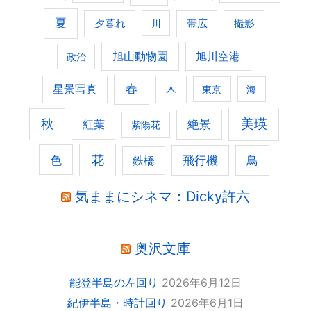
夏
夕暮れ
撮影
川
帯広
旭山動物園
旭川空港
政治
春
星景写真
木
東京
海
美瑛
秋
紅葉
絶景
紫陽花
花
色
飛行機
鳥
鉄橋
気ままにシネマ：Dicky許六
奥沢文庫
能登半島の左回り
2026年6月12日
紀伊半島・時計回り
2026年6月1日