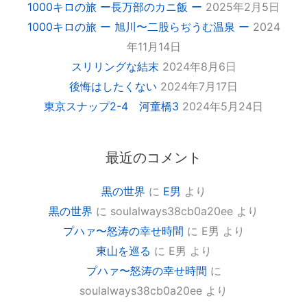
1000キロの旅 ー長万部のカニ飯 ー
2025年2月5日
1000キロの旅 ー 旭川〜二股らぢうむ温泉 ー
2024
年11月14日
スリリングな結末
2024年8月6日
後悔はしたくない
2024年7月17日
東京スナップ2-4 河童橋3
2024年5月24日
最近のコメント
黒の世界
に
E男
より
黒の世界
に
soulalways38cb0a20ee
より
プハァ〜怒涛の幸せ時間
に
E男
より
東山を巡る
に
E男
より
プハァ〜怒涛の幸せ時間
に
soulalways38cb0a20ee
より