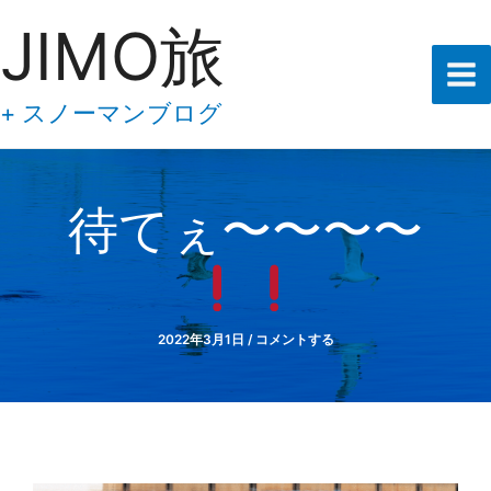
あ
内
JIMO旅
な
容
た
の
を
メ
ス
+ スノーマンブログ
ー
キ
ル
ア
ッ
ド
プ
レ
待てぇ〜〜〜〜
ス
を
入
力
し
て
2022年3月1日
/
コメントする
下
さ
い