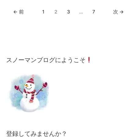
←
前
1
2
3
…
7
次
→
メ
月
カ
スノーマンブログにようこそ
ー
間
テ
ル
記
ゴ
ア
事
リ
ド
ー
レ
検
ス
索
を
入
力
し
て
下
登録してみませんか？