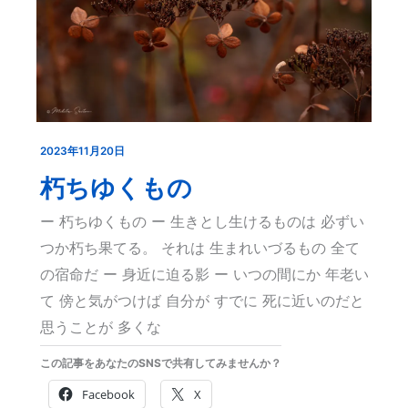
2023年11月20日
朽
ち
朽ちゆくもの
ゆ
ー 朽ちゆくもの ー 生きとし生けるものは 必ずい
く
つか朽ち果てる。 それは 生まれいづるもの 全て
も
の宿命だ ー 身近に迫る影 ー いつの間にか 年老い
の
て 傍と気がつけば 自分が すでに 死に近いのだと
思うことが 多くな
この記事をあなたのSNSで共有してみませんか？
Facebook
X