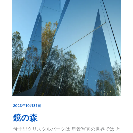
2023年10月31日
鏡
の
鏡の森
森
母子里クリスタルパークは 星景写真の世界では と