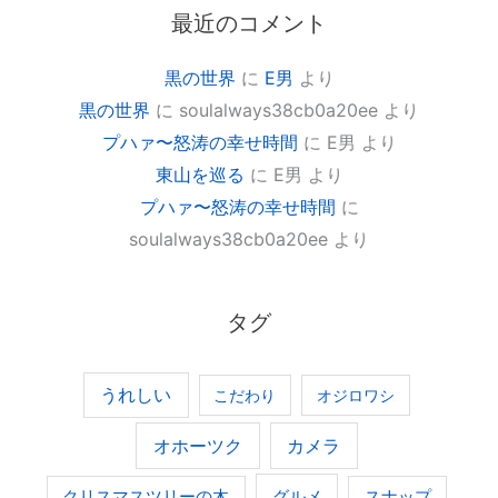
最近のコメント
黒の世界
に
E男
より
黒の世界
に
soulalways38cb0a20ee
より
プハァ〜怒涛の幸せ時間
に
E男
より
東山を巡る
に
E男
より
プハァ〜怒涛の幸せ時間
に
soulalways38cb0a20ee
より
タグ
うれしい
こだわり
オジロワシ
オホーツク
カメラ
グルメ
クリスマスツリーの木
スナップ