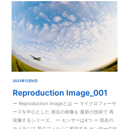
2023年12月6日
Reproduction
Image_001
Reproduction Image_001
ー Reproduction Imageとは ー マイクロフォーサ
ーズを中心とした 過去の画像を 最新の技術で 再
現像するシリーズ。 ー センサーは4つ ー 現在の
カメラには 昔のフィルムに相当する センサーのサ