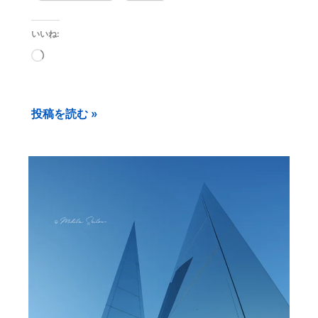
いいね:
読
み
込
投稿を読む »
み
中…