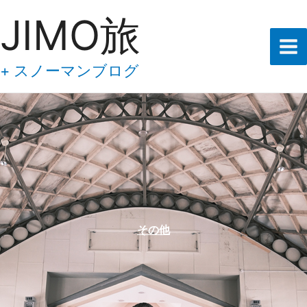
あ
内
JIMO旅
な
容
た
の
を
メ
ス
+ スノーマンブログ
ー
キ
ル
ア
ッ
ド
プ
レ
ス
を
入
力
し
て
下
その他
さ
い