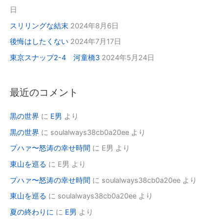
日
スリリングな結末
2024年8月6日
後悔はしたくない
2024年7月17日
東京スナップ2-4 河童橋3
2024年5月24日
最近のコメント
黒の世界
に
E男
より
黒の世界
に
soulalways38cb0a20ee
より
プハァ〜怒涛の幸せ時間
に
E男
より
東山を巡る
に
E男
より
プハァ〜怒涛の幸せ時間
に
soulalways38cb0a20ee
より
東山を巡る
に
soulalways38cb0a20ee
より
夏の終わりに
に
E男
より