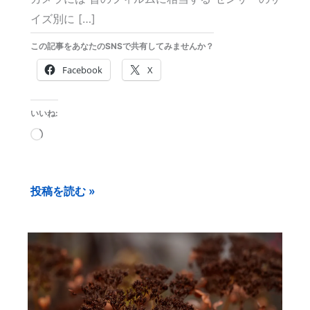
イズ別に […]
この記事をあなたのSNSで共有してみませんか？
Facebook
X
いいね:
読
み
込
投稿を読む »
み
中…