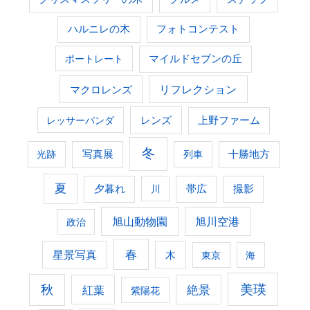
ハルニレの木
フォトコンテスト
ポートレート
マイルドセブンの丘
マクロレンズ
リフレクション
レンズ
上野ファーム
レッサーパンダ
冬
光跡
写真展
列車
十勝地方
夏
夕暮れ
撮影
川
帯広
旭山動物園
旭川空港
政治
春
星景写真
木
東京
海
美瑛
秋
紅葉
絶景
紫陽花