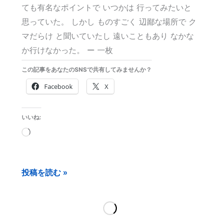
ても有名なポイントで いつかは 行ってみたいと
思っていた。 しかし ものすごく 辺鄙な場所で ク
マだらけ と聞いていたし 遠いこともあり なかな
か行けなかった。 ー 一枚
この記事をあなたのSNSで共有してみませんか？
Facebook
X
いいね:
読
み
込
投稿を読む »
み
中…