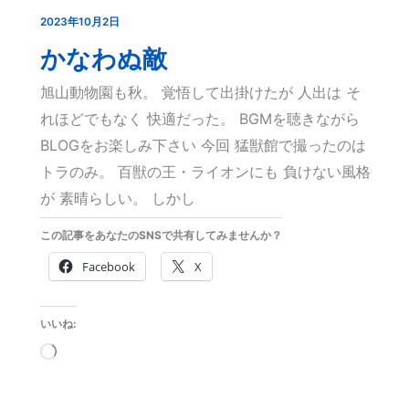
2023年10月2日
か
な
かなわぬ敵
わ
旭山動物園も秋。 覚悟して出掛けたが 人出は そ
ぬ
れほどでもなく 快適だった。 BGMを聴きながら
敵
BLOGをお楽しみ下さい 今回 猛獣館で撮ったのは
トラのみ。 百獣の王・ライオンにも 負けない風格
が 素晴らしい。 しかし
この記事をあなたのSNSで共有してみませんか？
Facebook
X
いいね:
読
み
込