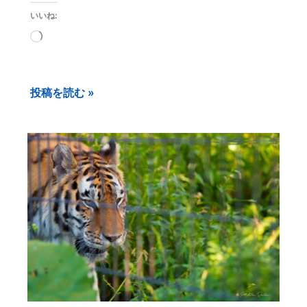
いいね:
読
み
込
投稿を読む »
み
中…