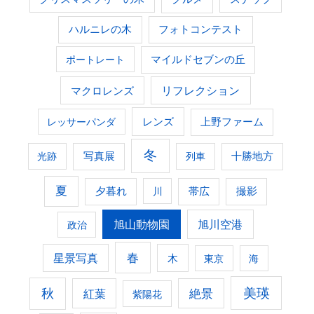
ハルニレの木
フォトコンテスト
ポートレート
マイルドセブンの丘
マクロレンズ
リフレクション
レンズ
上野ファーム
レッサーパンダ
冬
光跡
写真展
列車
十勝地方
夏
夕暮れ
撮影
川
帯広
旭山動物園
旭川空港
政治
春
星景写真
木
東京
海
美瑛
秋
紅葉
絶景
紫陽花