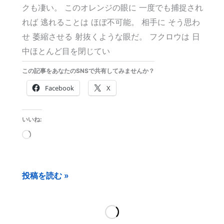
クも凄い。 このオレンジの眼に 一度でも捕捉され
れば 逃れることは ほぼ不可能。 相手に そう思わ
せ 萎縮させる 射抜くような眼だ。 フクロウは 日
中ほとんど目を閉じてい
この記事をあなたのSNSで共有してみませんか？
Facebook
X
いいね:
読
み
込
投稿を読む »
み
中…