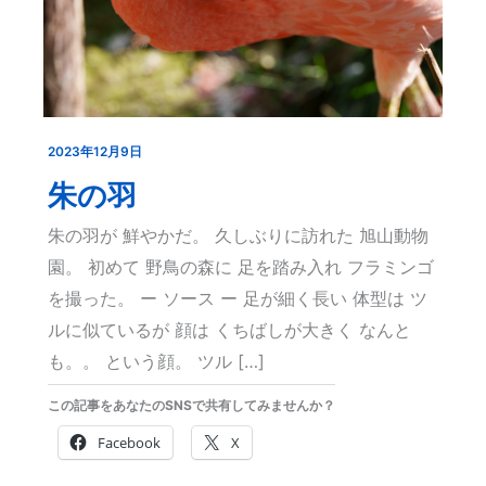
2023年12月9日
朱
の
朱の羽
羽
朱の羽が 鮮やかだ。 久しぶりに訪れた 旭山動物
園。 初めて 野鳥の森に 足を踏み入れ フラミンゴ
を撮った。 ー ソース ー 足が細く長い 体型は ツ
ルに似ているが 顔は くちばしが大きく なんと
も。。 という顔。 ツル […]
この記事をあなたのSNSで共有してみませんか？
Facebook
X