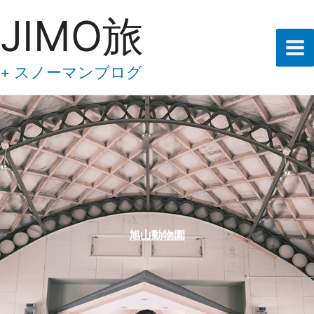
あ
内
JIMO旅
な
容
た
の
を
メ
ス
+ スノーマンブログ
ー
キ
ル
ア
ッ
ド
プ
レ
ス
を
入
力
し
て
下
旭山動物園
さ
い