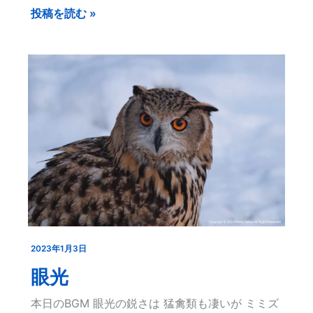
投稿を読む »
み
中…
2023年1月3日
眼
光
眼光
本日のBGM 眼光の鋭さは 猛禽類も凄いが ミミズ