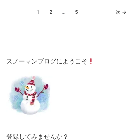
1
2
…
5
次
→
メ
月
カ
スノーマンブログにようこそ
ー
間
テ
ル
記
ゴ
ア
事
リ
ド
ー
レ
検
ス
索
を
入
力
し
て
下
登録してみませんか？