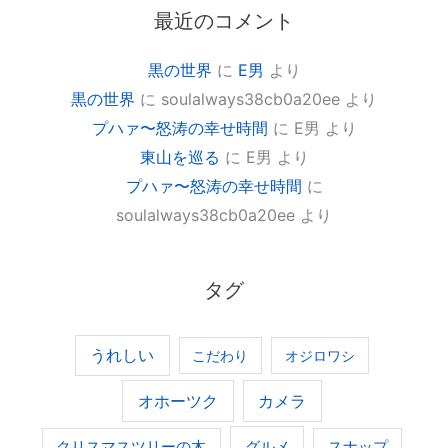
最近のコメント
黒の世界
に
E男
より
黒の世界
に
soulalways38cb0a20ee
より
プハァ〜怒涛の幸せ時間
に
E男
より
東山を巡る
に
E男
より
プハァ〜怒涛の幸せ時間
に
soulalways38cb0a20ee
より
タグ
うれしい
こだわり
オジロワシ
オホーツク
カメラ
グルメ
クリスマスツリーの木
スナップ