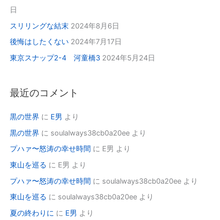
日
スリリングな結末
2024年8月6日
後悔はしたくない
2024年7月17日
東京スナップ2-4 河童橋3
2024年5月24日
最近のコメント
黒の世界
に
E男
より
黒の世界
に
soulalways38cb0a20ee
より
プハァ〜怒涛の幸せ時間
に
E男
より
東山を巡る
に
E男
より
プハァ〜怒涛の幸せ時間
に
soulalways38cb0a20ee
より
東山を巡る
に
soulalways38cb0a20ee
より
夏の終わりに
に
E男
より