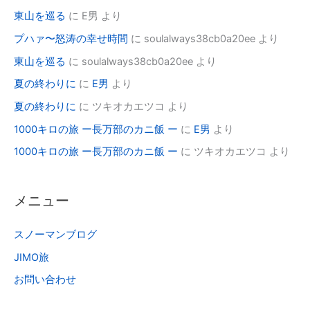
東山を巡る
に
E男
より
プハァ〜怒涛の幸せ時間
に
soulalways38cb0a20ee
より
東山を巡る
に
soulalways38cb0a20ee
より
夏の終わりに
に
E男
より
夏の終わりに
に
ツキオカエツコ
より
1000キロの旅 ー長万部のカニ飯 ー
に
E男
より
1000キロの旅 ー長万部のカニ飯 ー
に
ツキオカエツコ
より
メニュー
スノーマンブログ
JIMO旅
お問い合わせ