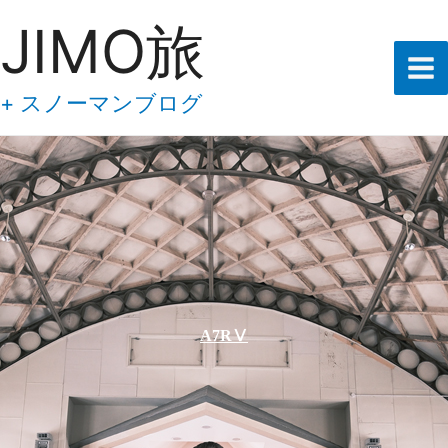
あ
内
JIMO旅
な
容
た
の
を
メ
ス
+ スノーマンブログ
ー
キ
ル
ア
ッ
ド
プ
レ
ス
を
入
力
し
て
下
Α7RⅤ
さ
い