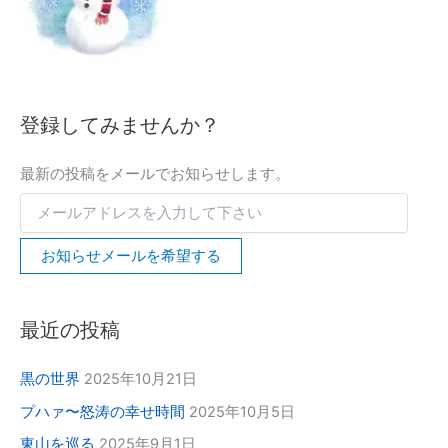
を
入
力
し
て
下
登録してみませんか？
さ
い
最新の投稿をメールでお知らせします。
お知らせメールを希望する
最近の投稿
黒の世界
2025年10月21日
プハァ〜怒涛の幸せ時間
2025年10月5日
東山を巡る
2025年9月1日