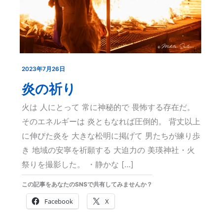
2023年7月26日
炎
の
炎の祈り
祈
火は 人にとって 常に神秘的で 畏怖する存在だ。
り
そのエネルギーは 炎ともなれば圧倒的。 背丈以上
に伸びた炎を 大きな松明に掲げて 男たちが練り歩
き 地域の安寧を祈願する 大迫力の 美瑛神社・火
祭りを撮影した。 ・静かな […]
この記事をあなたのSNSで共有してみませんか？
Facebook
X