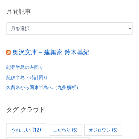
月間記事
奥沢文庫 – 建築家 鈴木基紀
能登半島の左回り
紀伊半島・時計回り
久留米から国東半島へ（九州横断）
タグ クラウド
うれしい
(12)
こだわり
(5)
オジロワシ
(5)