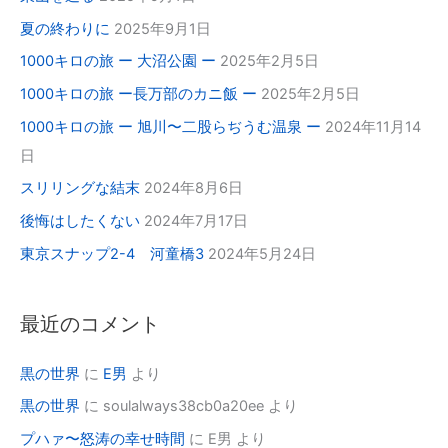
夏の終わりに
2025年9月1日
1000キロの旅 ー 大沼公園 ー
2025年2月5日
1000キロの旅 ー長万部のカニ飯 ー
2025年2月5日
1000キロの旅 ー 旭川〜二股らぢうむ温泉 ー
2024年11月14
日
スリリングな結末
2024年8月6日
後悔はしたくない
2024年7月17日
東京スナップ2-4 河童橋3
2024年5月24日
最近のコメント
黒の世界
に
E男
より
黒の世界
に
soulalways38cb0a20ee
より
プハァ〜怒涛の幸せ時間
に
E男
より