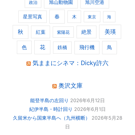
旭山動物園
旭川空港
政治
春
星景写真
木
東京
海
美瑛
秋
紅葉
絶景
紫陽花
花
色
飛行機
鳥
鉄橋
気ままにシネマ：Dicky許六
奥沢文庫
能登半島の左回り
2026年6月12日
紀伊半島・時計回り
2026年6月1日
久留米から国東半島へ（九州横断）
2026年5月28
日