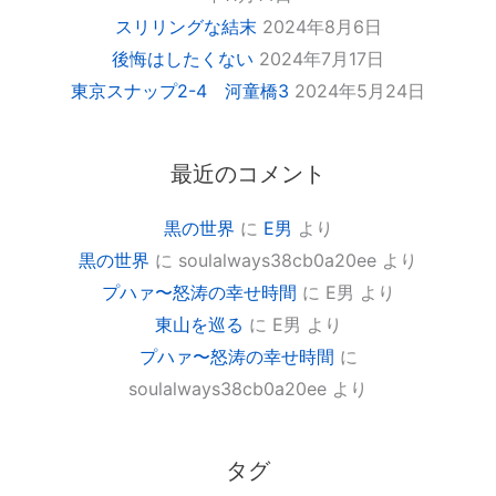
スリリングな結末
2024年8月6日
後悔はしたくない
2024年7月17日
東京スナップ2-4 河童橋3
2024年5月24日
最近のコメント
黒の世界
に
E男
より
黒の世界
に
soulalways38cb0a20ee
より
プハァ〜怒涛の幸せ時間
に
E男
より
東山を巡る
に
E男
より
プハァ〜怒涛の幸せ時間
に
soulalways38cb0a20ee
より
タグ