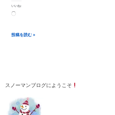
いいね:
読
み
込
投稿を読む »
み
中…
メ
月
カ
スノーマンブログにようこそ
ー
間
テ
ル
記
ゴ
ア
事
リ
ド
ー
レ
検
ス
索