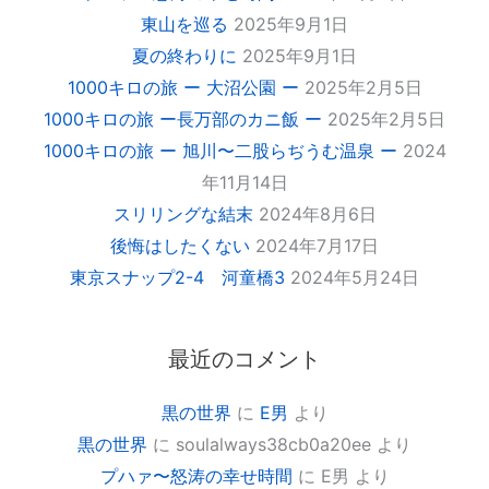
東山を巡る
2025年9月1日
夏の終わりに
2025年9月1日
1000キロの旅 ー 大沼公園 ー
2025年2月5日
1000キロの旅 ー長万部のカニ飯 ー
2025年2月5日
1000キロの旅 ー 旭川〜二股らぢうむ温泉 ー
2024
年11月14日
スリリングな結末
2024年8月6日
後悔はしたくない
2024年7月17日
東京スナップ2-4 河童橋3
2024年5月24日
最近のコメント
黒の世界
に
E男
より
黒の世界
に
soulalways38cb0a20ee
より
プハァ〜怒涛の幸せ時間
に
E男
より