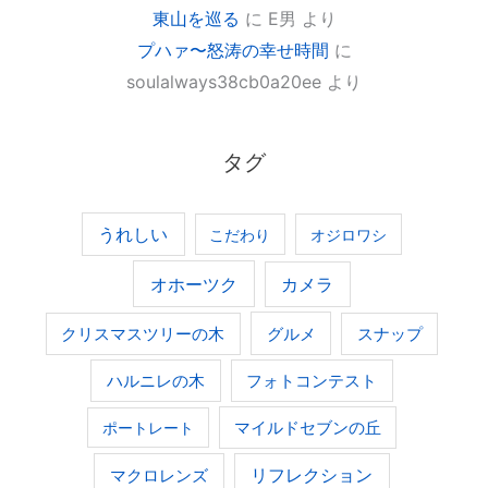
東山を巡る
に
E男
より
プハァ〜怒涛の幸せ時間
に
soulalways38cb0a20ee
より
タグ
うれしい
こだわり
オジロワシ
オホーツク
カメラ
グルメ
クリスマスツリーの木
スナップ
ハルニレの木
フォトコンテスト
ポートレート
マイルドセブンの丘
マクロレンズ
リフレクション