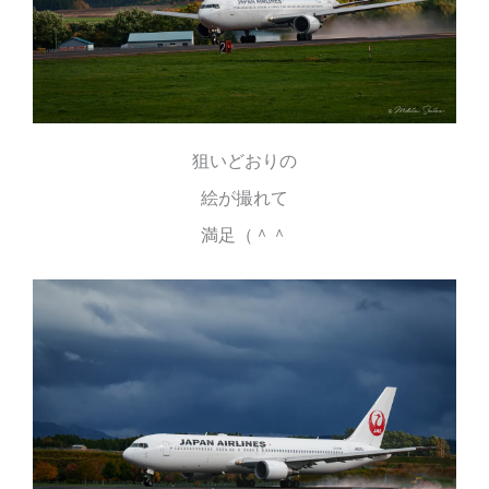
狙いどおりの
絵が撮れて
満足（＾＾