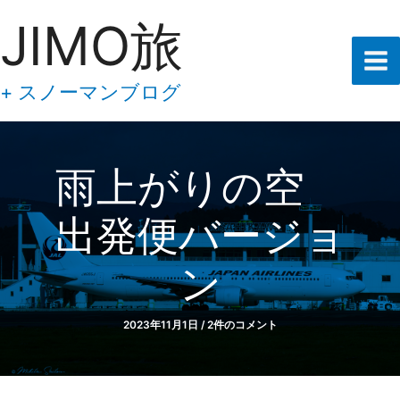
あ
内
JIMO旅
な
容
た
の
を
メ
ス
+ スノーマンブログ
ー
キ
ル
ア
ッ
ド
プ
レ
雨上がりの空
ス
を
出発便バージョ
入
力
し
ン
て
下
さ
2023年11月1日
/
2件のコメント
い