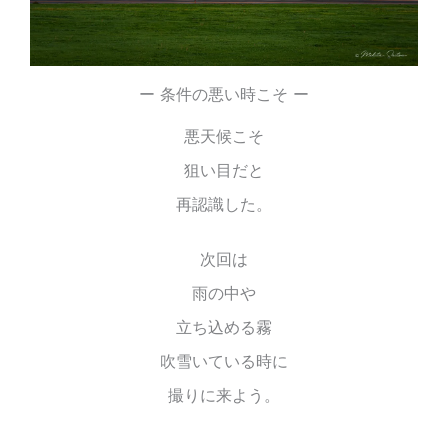
ー 条件の悪い時こそ ー
悪天候こそ
狙い目だと
再認識した。
次回は
雨の中や
立ち込める霧
吹雪いている時に
撮りに来よう。