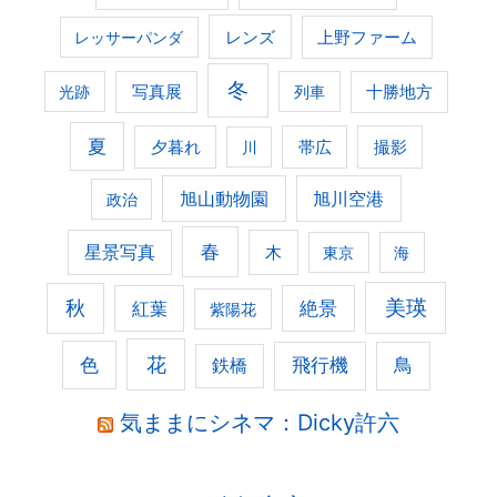
レンズ
上野ファーム
レッサーパンダ
冬
光跡
写真展
列車
十勝地方
夏
夕暮れ
撮影
川
帯広
旭山動物園
旭川空港
政治
春
星景写真
木
東京
海
美瑛
秋
紅葉
絶景
紫陽花
花
色
飛行機
鳥
鉄橋
気ままにシネマ：Dicky許六