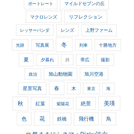
ポートレート
マイルドセブンの丘
マクロレンズ
リフレクション
レンズ
上野ファーム
レッサーパンダ
冬
光跡
写真展
列車
十勝地方
夏
夕暮れ
撮影
川
帯広
旭山動物園
旭川空港
政治
春
星景写真
木
東京
海
美瑛
秋
紅葉
絶景
紫陽花
花
色
飛行機
鳥
鉄橋