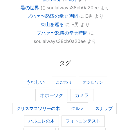
黒の世界
に
soulalways38cb0a20ee
より
プハァ〜怒涛の幸せ時間
に
E男
より
東山を巡る
に
E男
より
プハァ〜怒涛の幸せ時間
に
soulalways38cb0a20ee
より
タグ
うれしい
こだわり
オジロワシ
オホーツク
カメラ
グルメ
クリスマスツリーの木
スナップ
ハルニレの木
フォトコンテスト