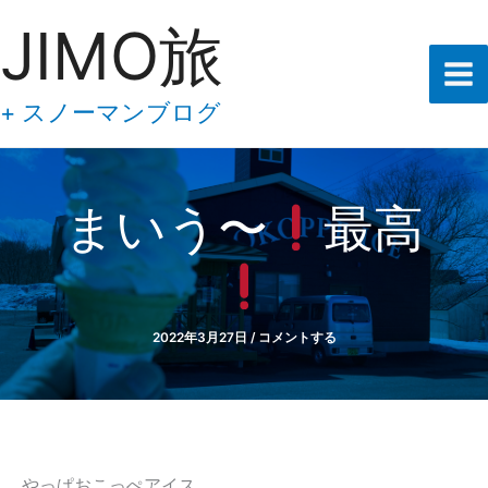
あ
内
JIMO旅
な
容
た
の
を
メ
ス
+ スノーマンブログ
ー
キ
ル
ア
ッ
ド
プ
レ
まいう〜
最高
ス
を
入
力
し
て
2022年3月27日
/
コメントする
下
さ
い
やっぱおこっぺアイス