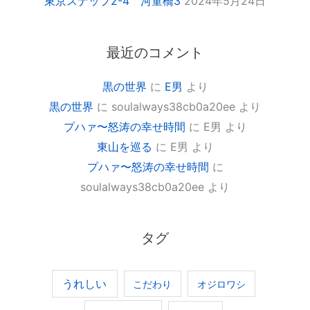
東京スナップ2-4 河童橋3
2024年5月24日
最近のコメント
黒の世界
に
E男
より
黒の世界
に
soulalways38cb0a20ee
より
プハァ〜怒涛の幸せ時間
に
E男
より
東山を巡る
に
E男
より
プハァ〜怒涛の幸せ時間
に
soulalways38cb0a20ee
より
タグ
うれしい
こだわり
オジロワシ