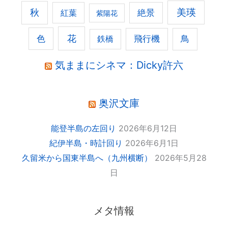
美瑛
秋
紅葉
絶景
紫陽花
花
色
飛行機
鳥
鉄橋
気ままにシネマ：Dicky許六
奥沢文庫
能登半島の左回り
2026年6月12日
紀伊半島・時計回り
2026年6月1日
久留米から国東半島へ（九州横断）
2026年5月28
日
メタ情報