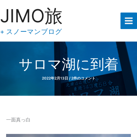
あ
内
JIMO旅
な
容
た
の
を
メ
ス
+ スノーマンブログ
ー
キ
ル
ア
ッ
ド
プ
レ
サロマ湖に到着
ス
を
入
2022年2月13日
/
2件のコメント
力
し
て
下
さ
い
一面真っ白