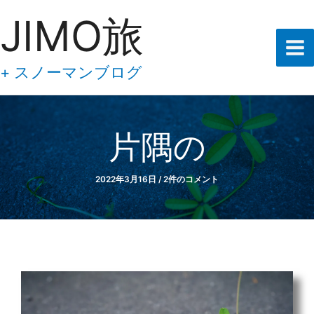
あ
内
JIMO旅
な
容
た
の
を
メ
ス
+ スノーマンブログ
ー
キ
ル
ア
ッ
ド
プ
レ
片隅の
ス
を
入
2022年3月16日
/
2件のコメント
力
し
て
下
さ
い