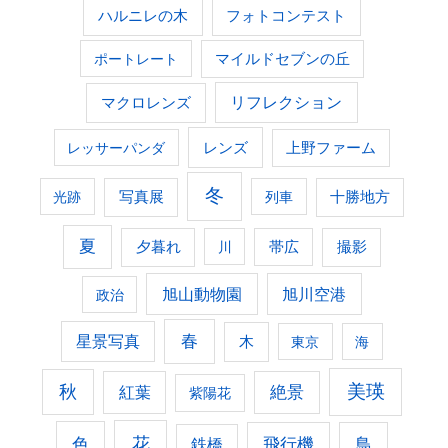
ハルニレの木
フォトコンテスト
ポートレート
マイルドセブンの丘
マクロレンズ
リフレクション
レンズ
上野ファーム
レッサーパンダ
冬
光跡
写真展
列車
十勝地方
夏
夕暮れ
撮影
川
帯広
旭山動物園
旭川空港
政治
春
星景写真
木
東京
海
美瑛
秋
紅葉
絶景
紫陽花
花
色
飛行機
鳥
鉄橋