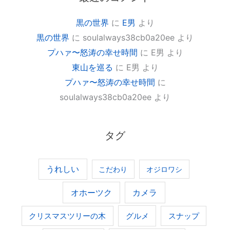
黒の世界
に
E男
より
黒の世界
に
soulalways38cb0a20ee
より
プハァ〜怒涛の幸せ時間
に
E男
より
東山を巡る
に
E男
より
プハァ〜怒涛の幸せ時間
に
soulalways38cb0a20ee
より
タグ
うれしい
こだわり
オジロワシ
オホーツク
カメラ
グルメ
クリスマスツリーの木
スナップ