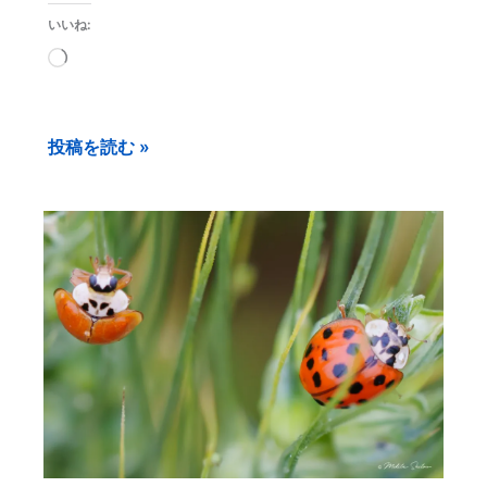
いいね:
読
み
込
投稿を読む »
み
中…