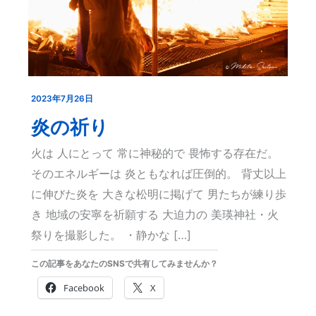
2023年7月26日
炎
の
炎の祈り
祈
火は 人にとって 常に神秘的で 畏怖する存在だ。
り
そのエネルギーは 炎ともなれば圧倒的。 背丈以上
に伸びた炎を 大きな松明に掲げて 男たちが練り歩
き 地域の安寧を祈願する 大迫力の 美瑛神社・火
祭りを撮影した。 ・静かな […]
この記事をあなたのSNSで共有してみませんか？
Facebook
X