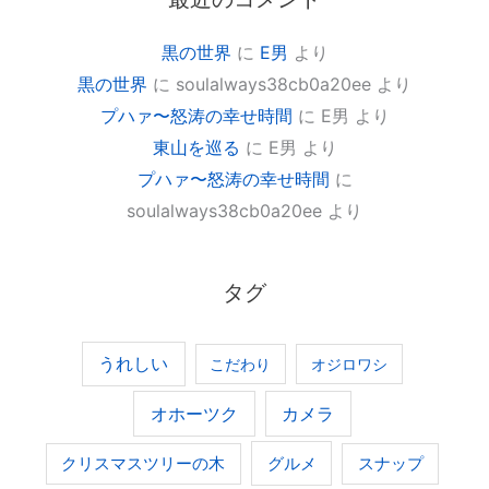
黒の世界
に
E男
より
黒の世界
に
soulalways38cb0a20ee
より
プハァ〜怒涛の幸せ時間
に
E男
より
東山を巡る
に
E男
より
プハァ〜怒涛の幸せ時間
に
soulalways38cb0a20ee
より
タグ
うれしい
こだわり
オジロワシ
オホーツク
カメラ
グルメ
クリスマスツリーの木
スナップ