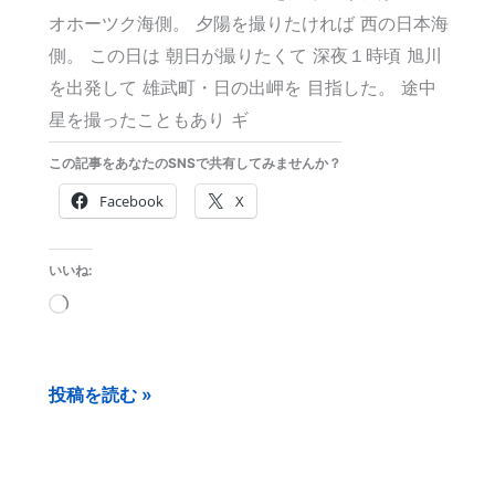
ホ
オホーツク海側。 夕陽を撮りたければ 西の日本海
ー
側。 この日は 朝日が撮りたくて 深夜１時頃 旭川
ツ
を出発して 雄武町・日の出岬を 目指した。 途中
ク
星を撮ったこともあり ギ
この記事をあなたのSNSで共有してみませんか？
Facebook
X
いいね:
読
み
込
投稿を読む »
み
中…