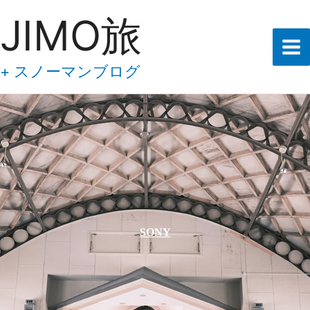
あ
内
JIMO旅
な
容
た
の
を
メ
ス
+ スノーマンブログ
ー
キ
ル
ア
ッ
ド
プ
レ
ス
を
入
力
し
て
下
SONY
さ
い