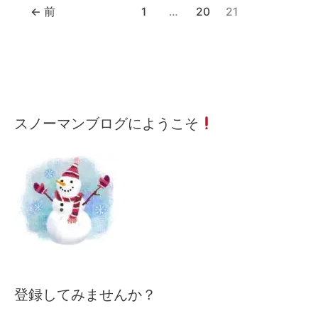
←
前
1
…
20
21
メ
月
カ
スノーマンブログにようこそ
ー
間
テ
ル
記
ゴ
ア
事
リ
ド
ー
レ
検
ス
索
を
入
力
し
て
下
登録してみませんか？
さ
い