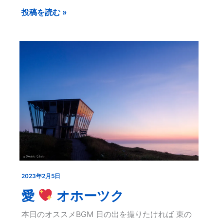
込
止
投稿を読む »
み
中…
2023年2月5日
愛
愛
オホーツク
オ
本日のオススメBGM 日の出を撮りたければ 東の