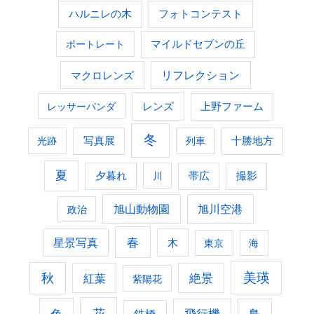
ハルニレの木
フォトコンテスト
ポートレート
マイルドセブンの丘
マクロレンズ
リフレクション
レンズ
上野ファーム
レッサーパンダ
冬
光跡
写真展
列車
十勝地方
夏
夕暮れ
撮影
川
帯広
旭山動物園
旭川空港
政治
春
星景写真
木
東京
海
美瑛
秋
紅葉
絶景
紫陽花
花
色
飛行機
鳥