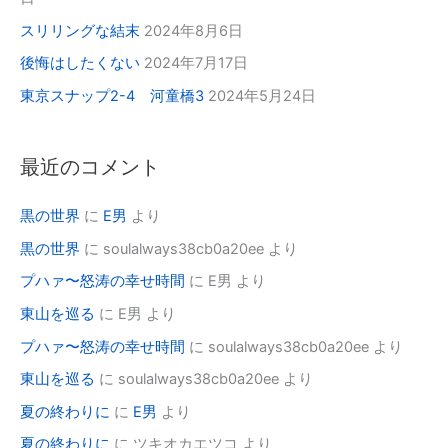
スリリングな結末
2024年8月6日
後悔はしたくない
2024年7月17日
東京スナップ2-4 河童橋3
2024年5月24日
最近のコメント
黒の世界
に
E男
より
黒の世界
に
soulalways38cb0a20ee
より
プハァ〜怒涛の幸せ時間
に
E男
より
東山を巡る
に
E男
より
プハァ〜怒涛の幸せ時間
に
soulalways38cb0a20ee
より
東山を巡る
に
soulalways38cb0a20ee
より
夏の終わりに
に
E男
より
夏の終わりに
に
ツキオカエツコ
より