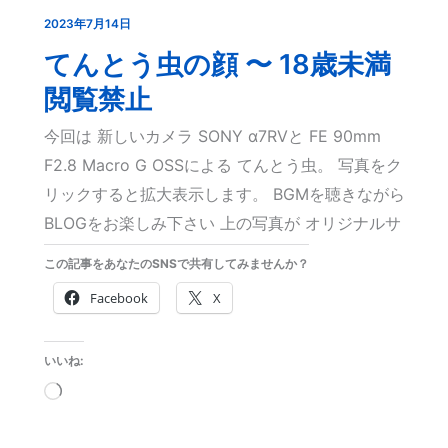
2023年7月14日
て
ん
てんとう虫の顔 〜 18歳未満
と
閲覧禁止
う
今回は 新しいカメラ SONY α7RⅤと FE 90mm
虫
F2.8 Macro G OSSによる てんとう虫。 写真をク
の
リックすると拡大表示します。 BGMを聴きながら
顔
BLOGをお楽しみ下さい 上の写真が オリジナルサ
〜
18
この記事をあなたのSNSで共有してみませんか？
歳
Facebook
X
未
満
いいね:
閲
読
覧
み
禁