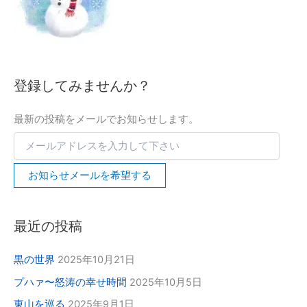
を
入
力
し
て
下
登録してみませんか？
さ
い
最新の投稿をメールでお知らせします。
お知らせメールを希望する
最近の投稿
黒の世界
2025年10月21日
プハァ〜怒涛の幸せ時間
2025年10月5日
東山を巡る
2025年9月1日