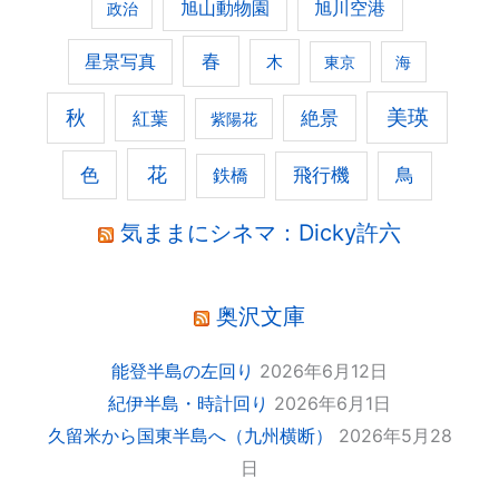
旭山動物園
旭川空港
政治
春
星景写真
木
東京
海
美瑛
秋
紅葉
絶景
紫陽花
花
色
飛行機
鳥
鉄橋
気ままにシネマ：Dicky許六
奥沢文庫
能登半島の左回り
2026年6月12日
紀伊半島・時計回り
2026年6月1日
久留米から国東半島へ（九州横断）
2026年5月28
日