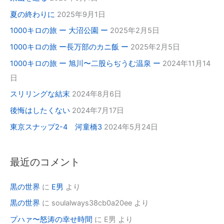
夏の終わりに
2025年9月1日
1000キロの旅 ー 大沼公園 ー
2025年2月5日
1000キロの旅 ー長万部のカニ飯 ー
2025年2月5日
1000キロの旅 ー 旭川〜二股らぢうむ温泉 ー
2024年11月14
日
スリリングな結末
2024年8月6日
後悔はしたくない
2024年7月17日
東京スナップ2-4 河童橋3
2024年5月24日
最近のコメント
黒の世界
に
E男
より
黒の世界
に
soulalways38cb0a20ee
より
プハァ〜怒涛の幸せ時間
に
E男
より