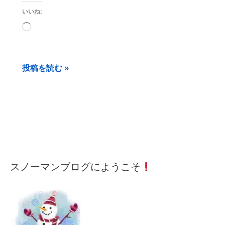
いいね:
読
み
込
投稿を読む »
み
中…
メ
月
カ
スノーマンブログにようこそ
ー
間
テ
ル
記
ゴ
ア
事
リ
ド
ー
レ
検
ス
索