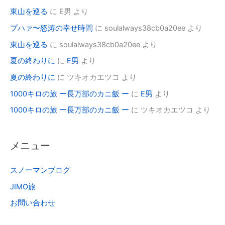
東山を巡る
に
E男
より
プハァ〜怒涛の幸せ時間
に
soulalways38cb0a20ee
より
東山を巡る
に
soulalways38cb0a20ee
より
夏の終わりに
に
E男
より
夏の終わりに
に
ツキオカエツコ
より
1000キロの旅 ー長万部のカニ飯 ー
に
E男
より
1000キロの旅 ー長万部のカニ飯 ー
に
ツキオカエツコ
より
メニュー
スノーマンブログ
JIMO旅
お問い合わせ