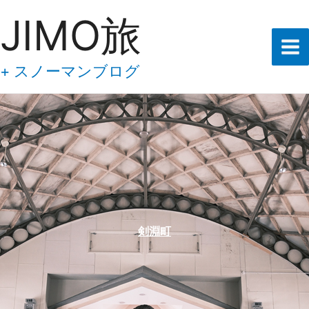
あ
内
JIMO旅
な
容
た
の
を
メ
ス
+ スノーマンブログ
ー
キ
ル
ア
ッ
ド
プ
レ
ス
を
入
力
し
て
下
剣淵町
さ
い