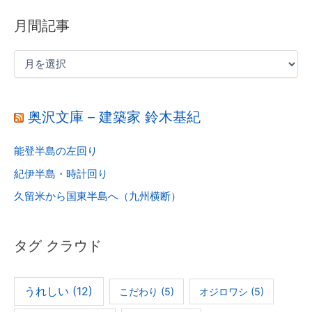
月間記事
奥沢文庫 – 建築家 鈴木基紀
能登半島の左回り
紀伊半島・時計回り
久留米から国東半島へ（九州横断）
タグ クラウド
うれしい
(12)
こだわり
(5)
オジロワシ
(5)