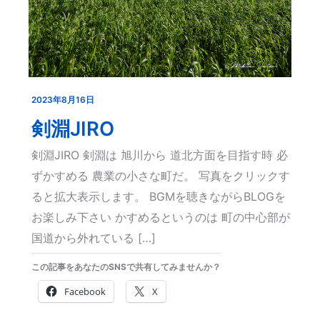
2023年8月16日
剣
淵
剣淵JIRO
JIRO
剣淵JIRO 剣淵は 旭川から 道北方面を目指す時 必
ずかすめる 農業の小さな町だ。 写真をクリックす
ると拡大表示します。 BGMを聴きながらBLOGを
お楽しみ下さい かすめるというのは 町の中心部が
国道から外れている […]
この記事をあなたのSNSで共有してみませんか？
Facebook
X