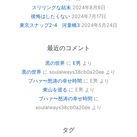
スリリングな結末
2024年8月6日
後悔はしたくない
2024年7月17日
東京スナップ2-4 河童橋3
2024年5月24日
最近のコメント
黒の世界
に
E男
より
黒の世界
に
soulalways38cb0a20ee
より
プハァ〜怒涛の幸せ時間
に
E男
より
東山を巡る
に
E男
より
プハァ〜怒涛の幸せ時間
に
soulalways38cb0a20ee
より
タグ