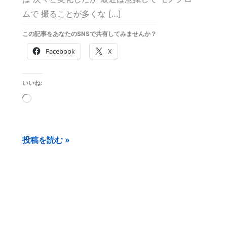
ムで 撮ることが多くな […]
この記事をあなたのSNSで共有してみませんか？
Facebook
X
いいね:
読
み
込
投稿を読む »
み
中…