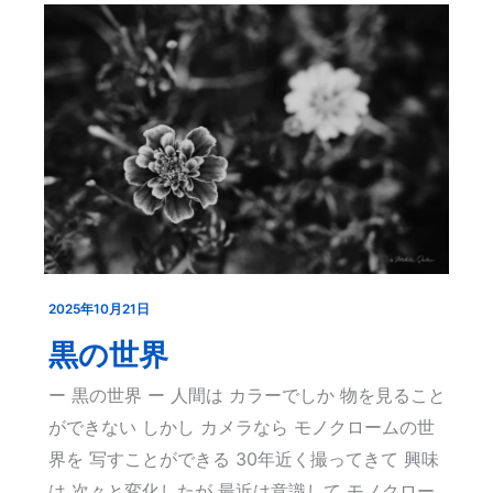
2025年10月21日
黒
の
黒の世界
世
ー 黒の世界 ー 人間は カラーでしか 物を見ること
界
ができない しかし カメラなら モノクロームの世
界を 写すことができる 30年近く撮ってきて 興味
は 次々と変化したが 最近は意識して モノクロー