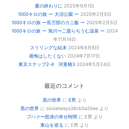
夏の終わりに
2025年9月1日
1000キロの旅 ー 大沼公園 ー
2025年2月5日
1000キロの旅 ー長万部のカニ飯 ー
2025年2月5日
1000キロの旅 ー 旭川〜二股らぢうむ温泉 ー
2024
年11月14日
スリリングな結末
2024年8月6日
後悔はしたくない
2024年7月17日
東京スナップ2-4 河童橋3
2024年5月24日
最近のコメント
黒の世界
に
E男
より
黒の世界
に
soulalways38cb0a20ee
より
プハァ〜怒涛の幸せ時間
に
E男
より
東山を巡る
に
E男
より