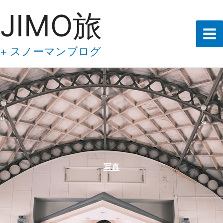
あ
内
JIMO旅
な
容
た
の
を
メ
ス
+ スノーマンブログ
ー
キ
ル
ア
ッ
ド
プ
レ
ス
を
入
力
し
て
下
写真
さ
い