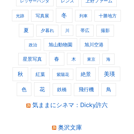
レンズ
上野ファーム
レッサーパンダ
冬
光跡
写真展
列車
十勝地方
夏
夕暮れ
撮影
川
帯広
旭山動物園
旭川空港
政治
春
星景写真
木
東京
海
美瑛
秋
紅葉
絶景
紫陽花
花
色
飛行機
鳥
鉄橋
気ままにシネマ：Dicky許六
奥沢文庫