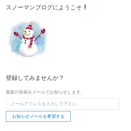
メ
月
カ
スノーマンブログにようこそ
ー
間
テ
ル
記
ゴ
ア
事
リ
ド
ー
レ
検
ス
索
を
入
力
し
て
下
登録してみませんか？
さ
い
最新の投稿をメールでお知らせします。
お知らせメールを希望する