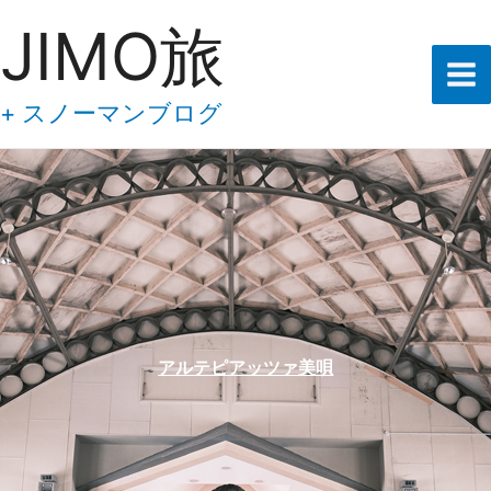
あ
内
JIMO旅
な
容
た
の
を
メ
ス
+ スノーマンブログ
ー
キ
ル
ア
ッ
ド
プ
レ
ス
を
入
力
し
て
下
アルテピアッツァ美唄
さ
い