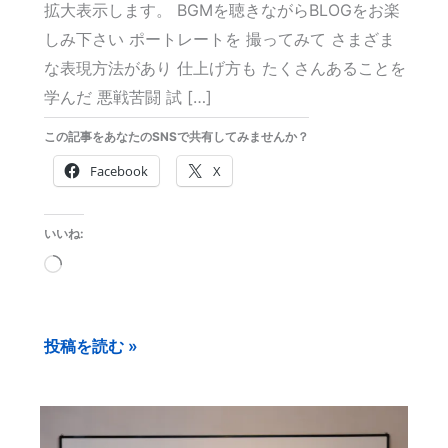
拡大表示します。 BGMを聴きながらBLOGをお楽
ト
しみ下さい ポートレートを 撮ってみて さまざま
レ
な表現方法があり 仕上げ方も たくさんあることを
ー
学んだ 悪戦苦闘 試 […]
ト
4（最
この記事をあなたのSNSで共有してみませんか？
終
Facebook
X
回）
-
いいね:
whatever
読
will
み
be
込
will
投稿を読む »
み
be
中…
–