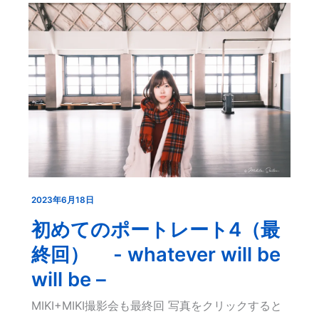
2023年6月18日
初
め
初めてのポートレート4（最
て
終回） - whatever will be
の
will be –
ポ
MIKI+MIKI撮影会も最終回 写真をクリックすると
ー