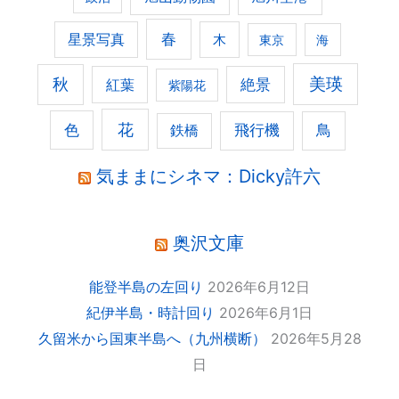
春
星景写真
木
東京
海
美瑛
秋
紅葉
絶景
紫陽花
花
色
飛行機
鳥
鉄橋
気ままにシネマ：Dicky許六
奥沢文庫
能登半島の左回り
2026年6月12日
紀伊半島・時計回り
2026年6月1日
久留米から国東半島へ（九州横断）
2026年5月28
日