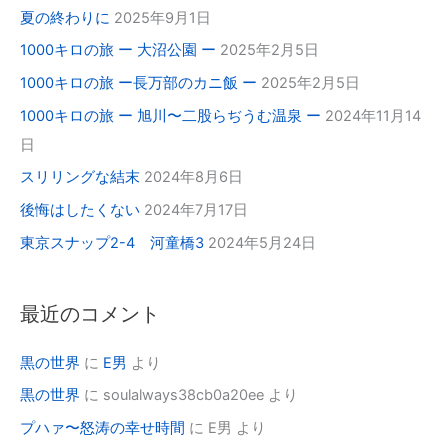
夏の終わりに
2025年9月1日
1000キロの旅 ー 大沼公園 ー
2025年2月5日
1000キロの旅 ー長万部のカニ飯 ー
2025年2月5日
1000キロの旅 ー 旭川〜二股らぢうむ温泉 ー
2024年11月14
日
スリリングな結末
2024年8月6日
後悔はしたくない
2024年7月17日
東京スナップ2-4 河童橋3
2024年5月24日
最近のコメント
黒の世界
に
E男
より
黒の世界
に
soulalways38cb0a20ee
より
プハァ〜怒涛の幸せ時間
に
E男
より