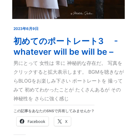
2023年6月9日
初
め
初めてのポートレート3 -
て
whatever will be will be –
の
男にとって 女性は 常に 神秘的な存在だ。 写真を
ポ
クリックすると拡大表示します。 BGMを聴きなが
ー
らBLOGをお楽しみ下さい ポートレートを 撮って
ト
みて 初めてわかったことが たくさんあるが その
レ
神秘性を さらに強く感じ
ー
ト
この記事をあなたのSNSで共有してみませんか？
3
Facebook
X
-
whatever