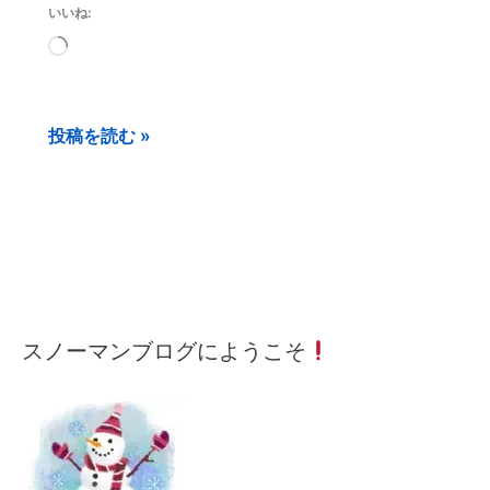
いいね:
will
読
be
み
will
込
be
投稿を読む »
み
–
中…
メ
月
カ
スノーマンブログにようこそ
ー
間
テ
ル
記
ゴ
ア
事
リ
ド
ー
レ
検
ス
索