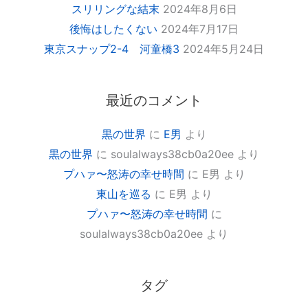
スリリングな結末
2024年8月6日
後悔はしたくない
2024年7月17日
東京スナップ2-4 河童橋3
2024年5月24日
最近のコメント
黒の世界
に
E男
より
黒の世界
に
soulalways38cb0a20ee
より
プハァ〜怒涛の幸せ時間
に
E男
より
東山を巡る
に
E男
より
プハァ〜怒涛の幸せ時間
に
soulalways38cb0a20ee
より
タグ