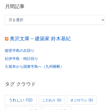
月間記事
奥沢文庫 – 建築家 鈴木基紀
能登半島の左回り
紀伊半島・時計回り
久留米から国東半島へ（九州横断）
タグ クラウド
うれしい
(12)
こだわり
(5)
オジロワシ
(5)