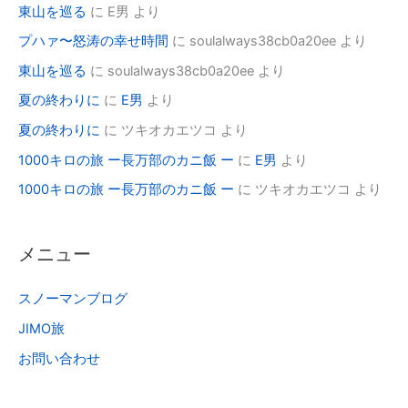
東山を巡る
に
E男
より
プハァ〜怒涛の幸せ時間
に
soulalways38cb0a20ee
より
東山を巡る
に
soulalways38cb0a20ee
より
夏の終わりに
に
E男
より
夏の終わりに
に
ツキオカエツコ
より
1000キロの旅 ー長万部のカニ飯 ー
に
E男
より
1000キロの旅 ー長万部のカニ飯 ー
に
ツキオカエツコ
より
メニュー
スノーマンブログ
JIMO旅
お問い合わせ