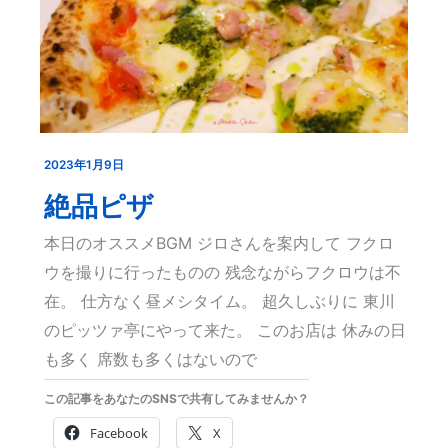
2023年1月9日
絶
品
絶品ピザ
ピ
本日のオススメBGM ジロさんを案内して フクロ
ザ
ウを撮りに行ったものの 残念ながらフクロウは不
在。 仕方なく昼メシタイム。 超久しぶりに 東川
のピッツァ亭にやって来た。 このお店は 休みの日
も多く 席数も多くはないので
この記事をあなたのSNSで共有してみませんか？
Facebook
X