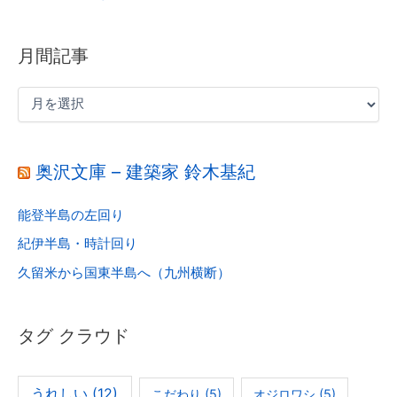
月間記事
奥沢文庫 – 建築家 鈴木基紀
能登半島の左回り
紀伊半島・時計回り
久留米から国東半島へ（九州横断）
タグ クラウド
うれしい
(12)
こだわり
(5)
オジロワシ
(5)