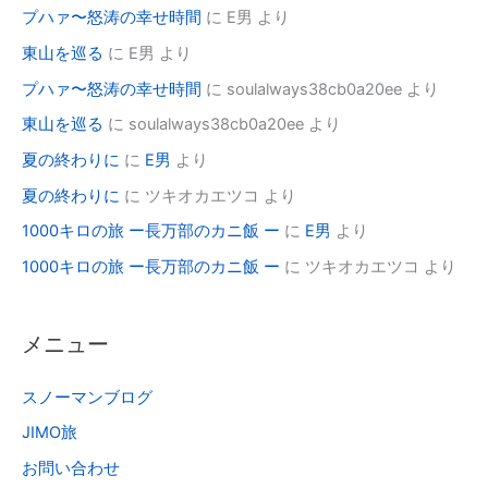
プハァ〜怒涛の幸せ時間
に
E男
より
東山を巡る
に
E男
より
プハァ〜怒涛の幸せ時間
に
soulalways38cb0a20ee
より
東山を巡る
に
soulalways38cb0a20ee
より
夏の終わりに
に
E男
より
夏の終わりに
に
ツキオカエツコ
より
1000キロの旅 ー長万部のカニ飯 ー
に
E男
より
1000キロの旅 ー長万部のカニ飯 ー
に
ツキオカエツコ
より
メニュー
スノーマンブログ
JIMO旅
お問い合わせ