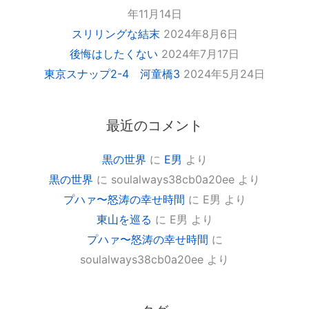
年11月14日
スリリングな結末
2024年8月6日
後悔はしたくない
2024年7月17日
東京スナップ2-4 河童橋3
2024年5月24日
最近のコメント
黒の世界
に
E男
より
黒の世界
に
soulalways38cb0a20ee
より
プハァ〜怒涛の幸せ時間
に
E男
より
東山を巡る
に
E男
より
プハァ〜怒涛の幸せ時間
に
soulalways38cb0a20ee
より