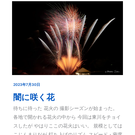
2023年7月30日
闇
に
闇に咲く花
咲
待ちに待った 花火の 撮影シーズンが始まった。
く
各地で開かれる花火の中から 今回は東川をチョイ
花
スしたが やはりここの花火はいい。 規模としては
こじんまりだが 打ち上げのリズム スピード・密度