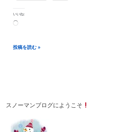
いいね:
読
み
込
投稿を読む »
み
中…
メ
月
カ
スノーマンブログにようこそ
ー
間
テ
ル
記
ゴ
ア
事
リ
ド
ー