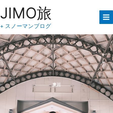
あ
内
JIMO旅
な
容
た
の
を
メ
ス
+ スノーマンブログ
ー
キ
ル
ア
ッ
ド
プ
レ
ス
を
入
力
し
て
下
東川
さ
い