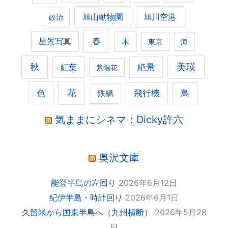
旭山動物園
旭川空港
政治
春
星景写真
木
東京
海
美瑛
秋
紅葉
絶景
紫陽花
花
色
飛行機
鳥
鉄橋
気ままにシネマ：Dicky許六
奥沢文庫
能登半島の左回り
2026年6月12日
紀伊半島・時計回り
2026年6月1日
久留米から国東半島へ（九州横断）
2026年5月28
日