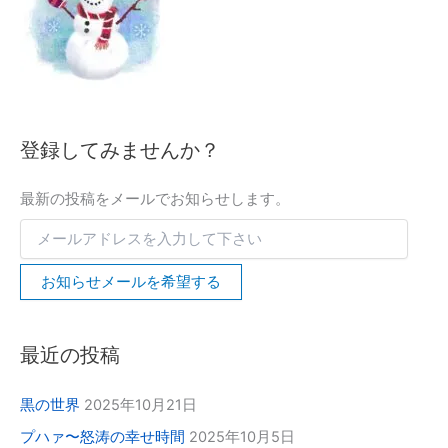
レ
検
ス
索
を
入
力
し
て
下
登録してみませんか？
さ
い
最新の投稿をメールでお知らせします。
お知らせメールを希望する
最近の投稿
黒の世界
2025年10月21日
プハァ〜怒涛の幸せ時間
2025年10月5日