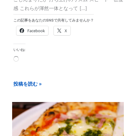
感 これらが渾然一体となって […]
この記事をあなたのSNSで共有してみませんか？
Facebook
X
いいね:
読
み
込
投稿を読む »
み
中…