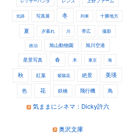
レンズ
上野ファーム
レッサーパンダ
冬
光跡
写真展
列車
十勝地方
夏
夕暮れ
撮影
川
帯広
旭山動物園
旭川空港
政治
春
星景写真
木
東京
海
美瑛
秋
紅葉
絶景
紫陽花
花
色
飛行機
鳥
鉄橋
気ままにシネマ：Dicky許六
奥沢文庫