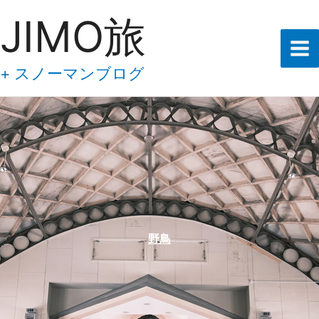
あ
内
JIMO旅
な
容
た
の
を
メ
ス
+ スノーマンブログ
ー
キ
ル
ア
ッ
ド
プ
レ
ス
を
入
力
し
て
下
野鳥
さ
い