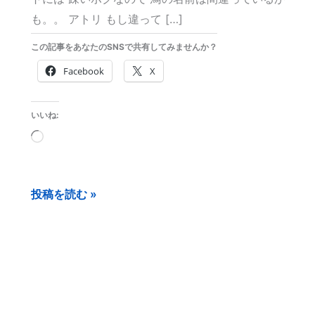
も。。 アトリ もし違って […]
この記事をあなたのSNSで共有してみませんか？
Facebook
X
いいね:
読
み
込
投稿を読む »
み
中…