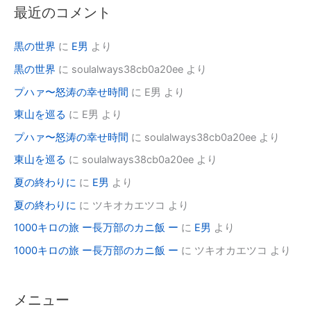
最近のコメント
黒の世界
に
E男
より
黒の世界
に
soulalways38cb0a20ee
より
プハァ〜怒涛の幸せ時間
に
E男
より
東山を巡る
に
E男
より
プハァ〜怒涛の幸せ時間
に
soulalways38cb0a20ee
より
東山を巡る
に
soulalways38cb0a20ee
より
夏の終わりに
に
E男
より
夏の終わりに
に
ツキオカエツコ
より
1000キロの旅 ー長万部のカニ飯 ー
に
E男
より
1000キロの旅 ー長万部のカニ飯 ー
に
ツキオカエツコ
より
メニュー