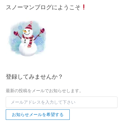
メ
月
カ
スノーマンブログにようこそ
ー
間
テ
ル
記
ゴ
ア
事
リ
ド
ー
レ
検
ス
索
を
入
力
し
て
下
登録してみませんか？
さ
い
最新の投稿をメールでお知らせします。
お知らせメールを希望する