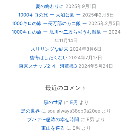
夏の終わりに
2025年9月1日
1000キロの旅 ー 大沼公園 ー
2025年2月5日
1000キロの旅 ー長万部のカニ飯 ー
2025年2月5日
1000キロの旅 ー 旭川〜二股らぢうむ温泉 ー
2024
年11月14日
スリリングな結末
2024年8月6日
後悔はしたくない
2024年7月17日
東京スナップ2-4 河童橋3
2024年5月24日
最近のコメント
黒の世界
に
E男
より
黒の世界
に
soulalways38cb0a20ee
より
プハァ〜怒涛の幸せ時間
に
E男
より
東山を巡る
に
E男
より