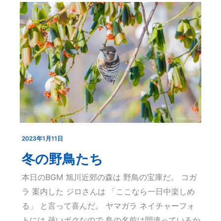
2023年1月11日
冬
の
冬の野鳥たち
野
本日のBGM 旭川近郊の森は 野鳥の宝庫だ。 コガ
鳥
ラ 案内した ジロさんは 「ここなら一日中楽しめ
た
る」 と言って喜んだ。 ヤマガラ ネイチャーフォ
ち
トには 疎いボクなので 鳥の名前は間違っているか